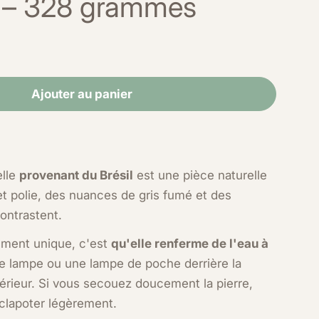
u – 328 grammes
Ajouter au panier
'eau brésilienne contenant de l'eau – 328 grammes
é d'agate d'eau brésilienne avec de l'eau incluse 
odale
Ouvrir Media 2 dans une fenêtre
lle
provenant du Brésil
est une pièce naturelle
et polie, des nuances de gris fumé et des
ontrastent.
rement unique, c'est
qu'elle renferme de l'eau à
e lampe ou une lampe de poche derrière la
ntérieur. Si vous secouez doucement la pierre,
clapoter légèrement.