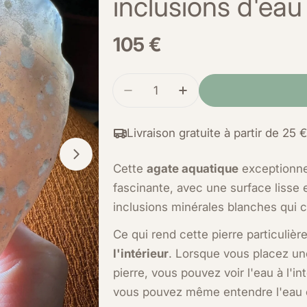
inclusions d'ea
Prix
105 €
normal
Quantité
Réduire la quantité d'agate d
Augmenter la quantit
Livraison gratuite à partir de 25 €
ale
Ouvrir le média 1 dans une fenêtre m
Cette
agate aquatique
exceptionne
fascinante, avec une surface lisse 
inclusions minérales blanches qui c
Ce qui rend cette pierre particuliè
l'intérieur
. Lorsque vous placez un
pierre, vous pouvez voir l'eau à l'i
vous pouvez même entendre l'eau 