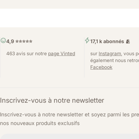
4,9 ⭐️⭐️⭐️⭐️⭐️
17,1 k abonnés 🫂
463 avis sur notre
page Vinted
sur
Instagram
, vous 
également nous retro
Facebook
Inscrivez-vous à notre newsletter
Inscrivez-vous à notre newsletter et soyez parmi les pr
nos nouveaux produits exclusifs
E-