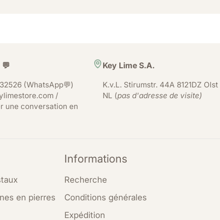
 💬
Key Lime S.A.
32526 (WhatsApp💬)
K.v.L. Stirumstr. 44A 8121DZ Olst
ylimestore.com /
NL (
pas d'adresse de visite)
r une conversation en
Informations
staux
Recherche
ines en pierres
Conditions générales
Expédition