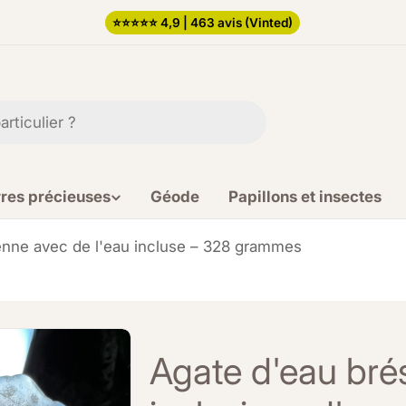
⭐️⭐️⭐️⭐️⭐️ 4,9 | 463 avis (Vinted)
rres précieuses
Géode
Papillons et insectes
ienne avec de l'eau incluse – 328 grammes
Agate d'eau brés