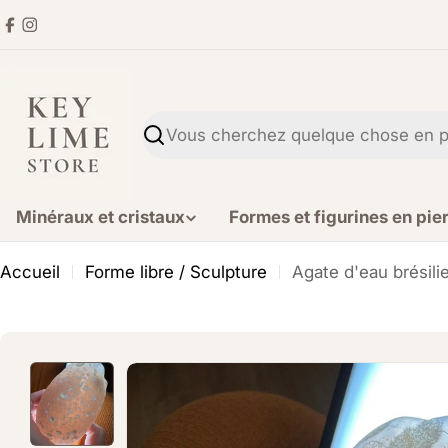
Aller
Facebook
Instagram
directement
au
contenu
Recherche
Minéraux et cristaux
Formes et figurines en pie
Accueil
Forme libre / Sculpture
Agate d'eau brésil