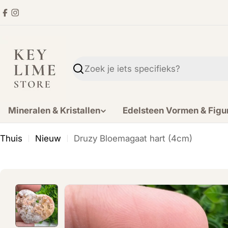
Ga
Facebook
Instagram
direct
naar
de
inhoud
Zoekopdracht
Mineralen & Kristallen
Edelsteen Vormen & Figu
Thuis
Nieuw
Druzy Bloemagaat hart (4cm)