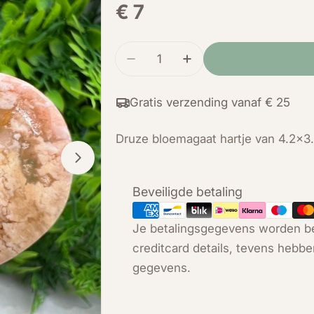
Normale
€ 7
prijs
Hoeveelheid
Verminder de hoeveelheid voo
Verhoog de hoeveelh
Gratis verzending vanaf € 25
Druze bloemagaat hartje van 4.2x3
Open media 1 in modal
Betaalmethoden
Beveiligde betaling
Je betalingsgegevens worden be
creditcard details, tevens hebbe
gegevens.