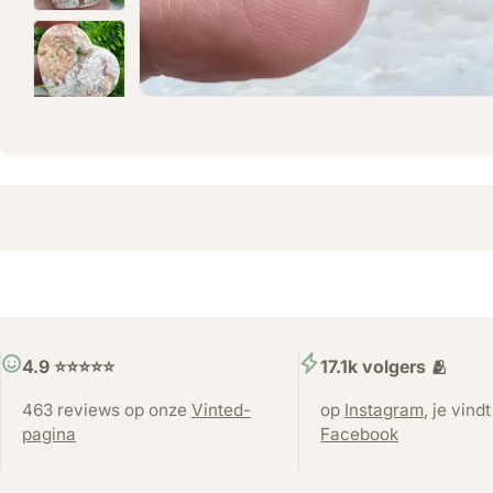
4.9 ⭐️⭐️⭐️⭐️⭐️
17.1k volgers 🫂
463 reviews op onze
Vinted-
op
Instagram
, je vind
pagina
Facebook