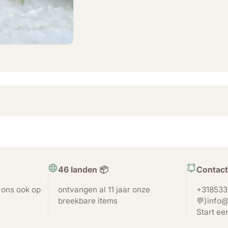
46 landen 📦
Contact
t ons ook op
ontvangen al 11 jaar onze
+318533
breekbare items
💬)info@
Start ee