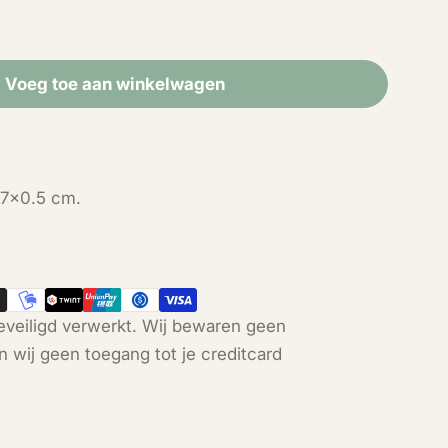
Voeg toe aan winkelwagen
r Druzy Bloemagaat hart (4cm)
eid voor Druzy Bloemagaat hart (4cm)
.7x0.5 cm.
Open media 2 in modal
veiligd verwerkt. Wij bewaren geen
n wij geen toegang tot je creditcard