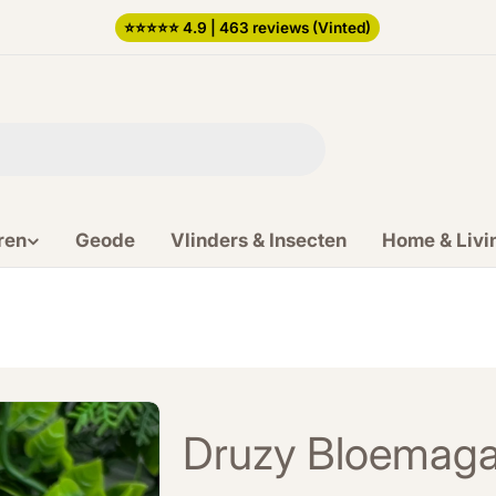
⭐️⭐️⭐️⭐️⭐️ 4.9 | 463 reviews (Vinted)
ren
Geode
Vlinders & Insecten
Home & Livi
Druzy Bloemaga