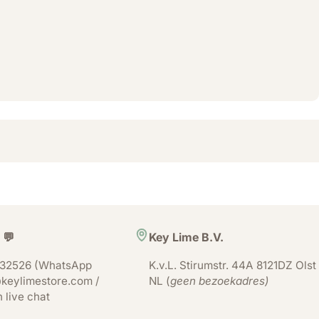
 💬
Key Lime B.V.
32526 (WhatsApp
K.v.L. Stirumstr. 44A 8121DZ Olst
keylimestore.com /
NL (
geen bezoekadres)
n live chat