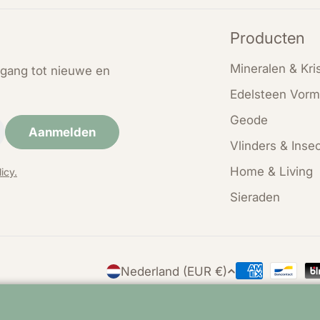
Producten
Mineralen & Kris
oegang tot nieuwe en
Edelsteen Vorm
Geode
Aanmelden
Vlinders & Inse
Home & Living
icy.
Sieraden
L
Nederland (EUR €)
Betaalmethod
a