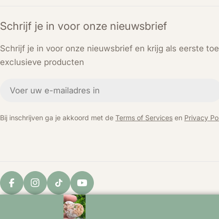
Schrijf je in voor onze nieuwsbrief
Schrijf je in voor onze nieuwsbrief en krijg als eerste t
exclusieve producten
E-
mail
Bij inschrijven ga je akkoord met de
Terms of Services
en
Privacy Pol
Facebook
Instagram
TikTok
YouTube
© 2026
KEY LIME STORE
. Powered by Shopify