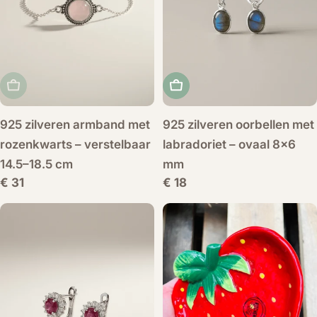
Uitverkocht
Voeg toe aan winkelwag
925 zilveren armband met
925 zilveren oorbellen met
rozenkwarts – verstelbaar
labradoriet – ovaal 8x6
14.5–18.5 cm
mm
Normale
€ 31
Normale
€ 18
prijs
prijs