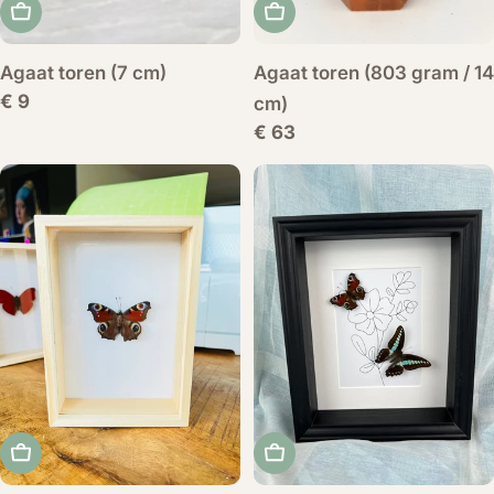
Voeg toe aan winkelwagen
Voeg toe aan winkelwag
Agaat toren (7 cm)
Agaat toren (803 gram / 14
Normale
€ 9
cm)
prijs
Normale
€ 63
prijs
Voeg toe aan winkelwagen
Voeg toe aan winkelwag