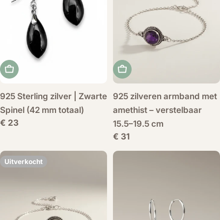
Voeg toe aan winkelwagen
Voeg toe aan winkelwag
925 Sterling zilver | Zwarte
925 zilveren armband met
Spinel (42 mm totaal)
amethist – verstelbaar
Normale
€ 23
15.5–19.5 cm
prijs
Normale
€ 31
prijs
Uitverkocht