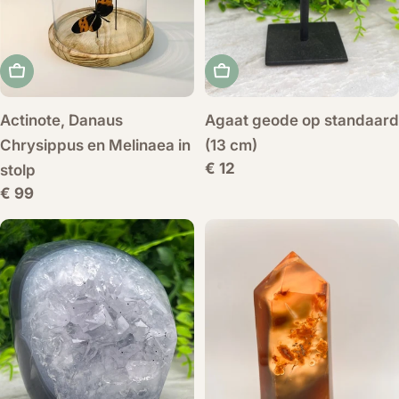
Voeg toe aan winkelwagen
Voeg toe aan winkelwag
Actinote, Danaus
Agaat geode op standaard
Chrysippus en Melinaea in
(13 cm)
Normale
€ 12
stolp
prijs
Normale
€ 99
prijs