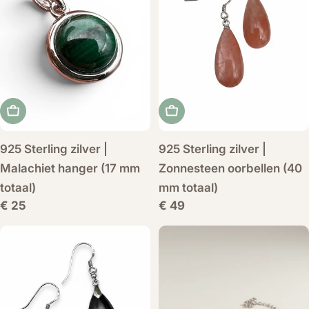
Voeg toe aan winkelwagen
Voeg toe aan winkelwag
925 Sterling zilver |
925 Sterling zilver |
Malachiet hanger (17 mm
Zonnesteen oorbellen (40
totaal)
mm totaal)
Normale
€ 25
Normale
€ 49
prijs
prijs