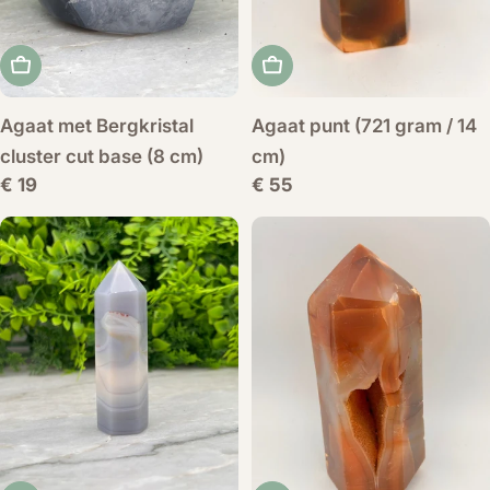
Voeg toe aan winkelwagen
Voeg toe aan winkelwag
Agaat met Bergkristal
Agaat punt (721 gram / 14
cluster cut base (8 cm)
cm)
Normale
€ 19
Normale
€ 55
prijs
prijs