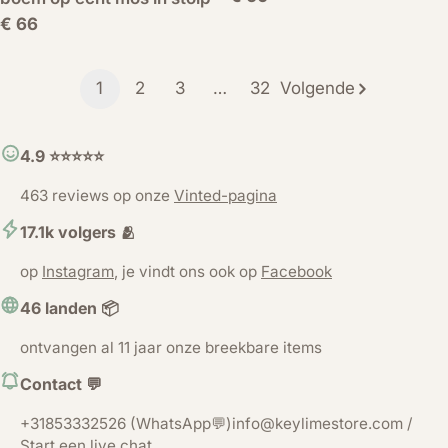
prijs
Normale
€ 66
prijs
1
2
3
…
32
Volgende
4.9 ⭐️⭐️⭐️⭐️⭐️
463 reviews op onze
Vinted-pagina
17.1k volgers 🫂
op
Instagram
, je vindt ons ook op
Facebook
46 landen 📦
ontvangen al 11 jaar onze breekbare items
Contact 💬
+31853332526 (WhatsApp💬)info@keylimestore.com /
Start een live chat