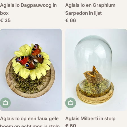
Aglais Io Dagpauwoog in
Aglais Io en Graphium
box
Sarpedon in lijst
Normale
€ 35
Normale
€ 66
prijs
prijs
Voeg toe aan winkelwagen
Voeg toe aan winkelwag
Aglais Io op een faux gele
Aglais Milberti in stolp
Normale
€ 60
boem op echt mos in stolp