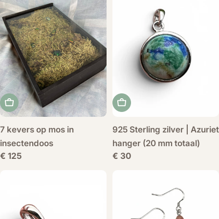
Voeg toe aan winkelwagen
Voeg toe aan winkelwag
7 kevers op mos in
925 Sterling zilver | Azuriet
insectendoos
hanger (20 mm totaal)
Normale
€ 125
Normale
€ 30
prijs
prijs