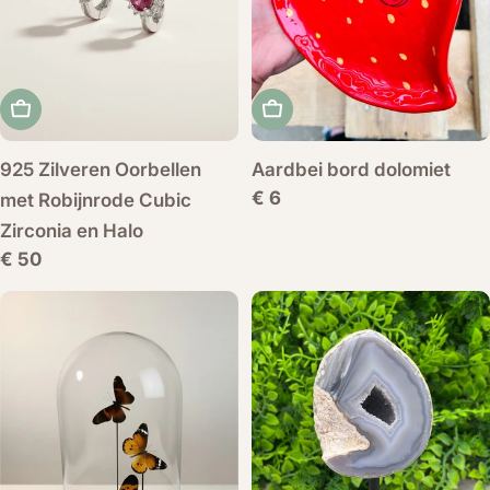
Voeg toe aan winkelwagen
Voeg toe aan winkelwag
925 Zilveren Oorbellen
Aardbei bord dolomiet
Normale
€ 6
met Robijnrode Cubic
prijs
Zirconia en Halo
Normale
€ 50
prijs