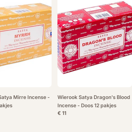
atya Mirre Incense -
Wierook Satya Dragon's Blood
akjes
Incense - Doos 12 pakjes
Normale
€ 11
prijs