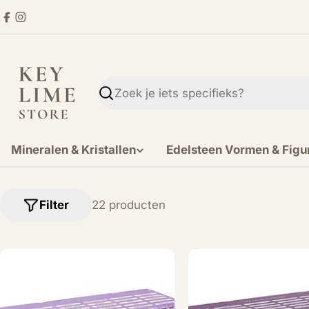
Ga
Facebook
Instagram
direct
naar
de
inhoud
Zoekopdracht
Mineralen & Kristallen
Edelsteen Vormen & Figu
Filter
22 producten