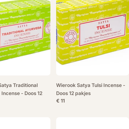
atya Traditional
Wierook Satya Tulsi Incense -
 Incense - Doos 12
Doos 12 pakjes
Normale
€ 11
prijs