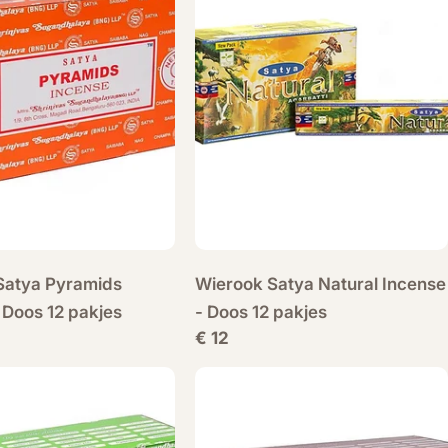
Satya Pyramids
Wierook Satya Natural Incense
 Doos 12 pakjes
- Doos 12 pakjes
Normale
€ 12
prijs