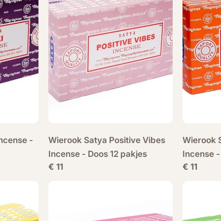
Incense -
Wierook Satya Positive Vibes
Wierook 
Incense - Doos 12 pakjes
Incense -
Normale
€ 11
Normale
€ 11
prijs
prijs