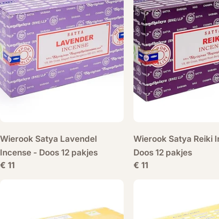
Wierook Satya Lavendel
Wierook Satya Reiki 
Incense - Doos 12 pakjes
Doos 12 pakjes
Normale
€ 11
Normale
€ 11
prijs
prijs