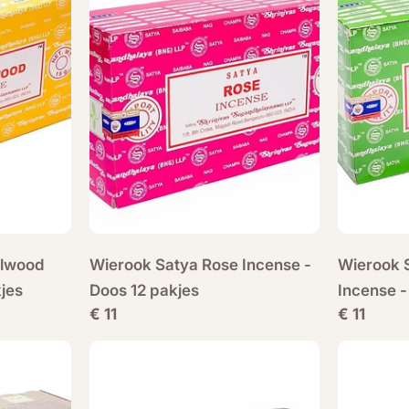
alwood
Wierook Satya Rose Incense -
Wierook S
jes
Doos 12 pakjes
Incense -
Normale
€ 11
Normale
€ 11
prijs
prijs