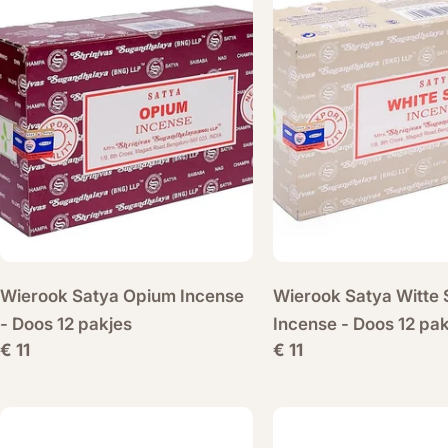
Wierook Satya Opium Incense
Wierook Satya Witte 
- Doos 12 pakjes
Incense - Doos 12 pak
Normale
€ 11
Normale
€ 11
prijs
prijs