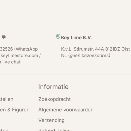
 💬
Key Lime B.V.
32526 (WhatsApp
K.v.L. Stirumstr. 44A 8121DZ Olst
keylimestore.com /
NL (
geen bezoekadres)
n live chat
Informatie
tallen
Zoekopdracht
en & Figuren
Algemene voorwaarden
Verzending
cten
Refund Policy