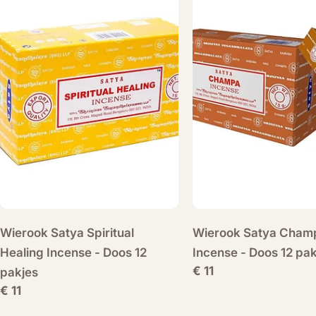
Wierook Satya Spiritual
Wierook Satya Cham
Healing Incense - Doos 12
Incense - Doos 12 pak
Normale
€ 11
pakjes
prijs
Normale
€ 11
prijs