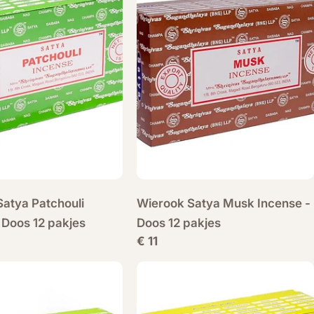
atya Patchouli
Wierook Satya Musk Incense -
 Doos 12 pakjes
Doos 12 pakjes
Normale
€ 11
prijs