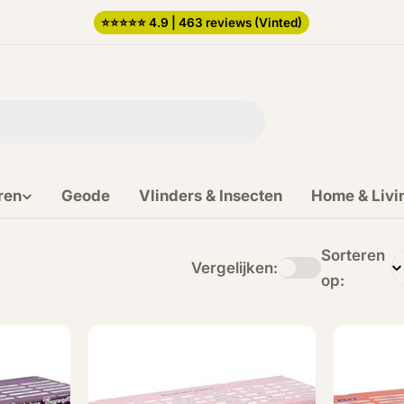
⭐️⭐️⭐️⭐️⭐️ 4.9 | 463 reviews (Vinted)
ren
Geode
Vlinders & Insecten
Home & Livi
Sorteren
Vergelijken:
op: