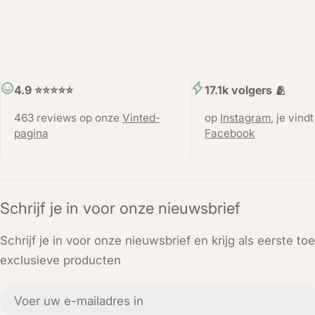
4.9 ⭐️⭐️⭐️⭐️⭐️
17.1k volgers 🫂
463 reviews op onze
Vinted-
op
Instagram
, je vind
pagina
Facebook
Schrijf je in voor onze nieuwsbrief
Schrijf je in voor onze nieuwsbrief en krijg als eerste t
exclusieve producten
E-
mail