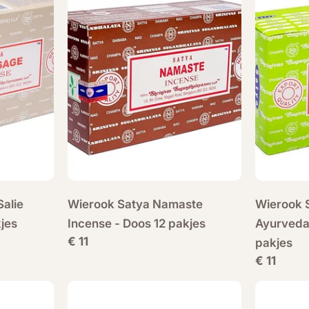
Salie
Wierook Satya Namaste
Wierook S
jes
Incense - Doos 12 pakjes
Ayurveda
Normale
€ 11
pakjes
prijs
Normale
€ 11
prijs