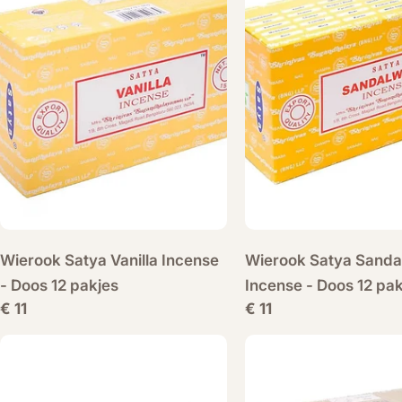
Wierook Satya Vanilla Incense
Wierook Satya Sand
- Doos 12 pakjes
Incense - Doos 12 pak
Normale
€ 11
Normale
€ 11
prijs
prijs