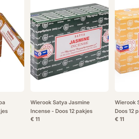
pa
Wierook Satya Jasmine
Wierook S
jes
Incense - Doos 12 pakjes
Doos 12 p
Normale
€ 11
Normale
€ 11
prijs
prijs