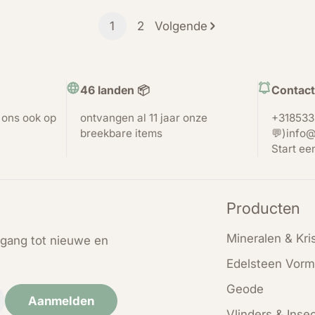
1
2
Volgende
46 landen 📦
Contact
t ons ook op
ontvangen al 11 jaar onze
+318533
breekbare items
💬)info@
Start ee
Producten
Mineralen & Kris
oegang tot nieuwe en
Edelsteen Vorm
Geode
Aanmelden
Vlinders & Inse