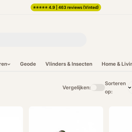
⭐️⭐️⭐️⭐️⭐️ 4.9 | 463 reviews (Vinted)
ren
Geode
Vlinders & Insecten
Home & Livi
Sorteren
Vergelijken:
op: