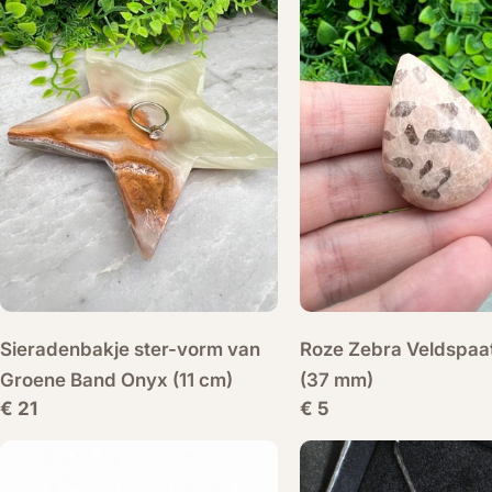
Sieradenbakje ster-vorm van
Roze Zebra Veldspaa
Groene Band Onyx (11 cm)
(37 mm)
Normale
€ 21
Normale
€ 5
prijs
prijs