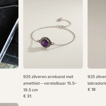
925 zilveren armband met
925 zilve
amethist – verstelbaar 15.5–
labradori
Normale
€ 18
19.5 cm
prijs
Normale
€ 31
prijs