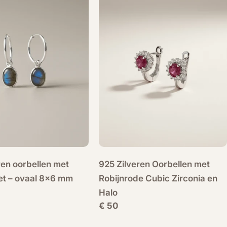
ren oorbellen met
925 Zilveren Oorbellen met
et – ovaal 8x6 mm
Robijnrode Cubic Zirconia en
Halo
Normale
€ 50
prijs