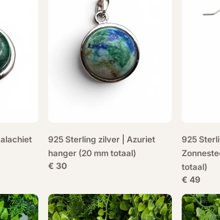
Malachiet
925 Sterling zilver | Azuriet
925 Sterli
hanger (20 mm totaal)
Zonneste
Normale
€ 30
totaal)
prijs
Normale
€ 49
prijs