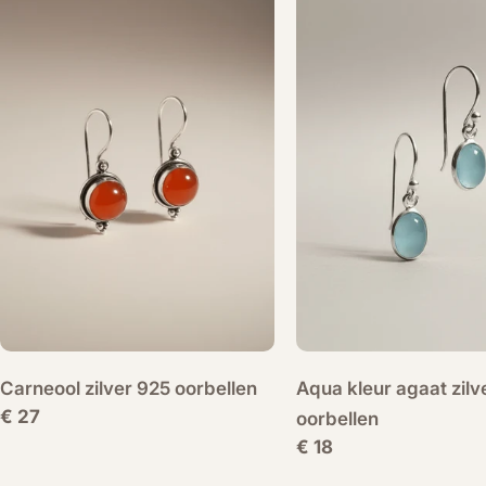
Carneool zilver 925 oorbellen
Aqua kleur agaat zilv
Normale
€ 27
oorbellen
prijs
Normale
€ 18
prijs