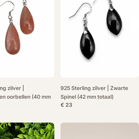
ng zilver |
925 Sterling zilver | Zwarte
en oorbellen (40 mm
Spinel (42 mm totaal)
Normale
€ 23
prijs