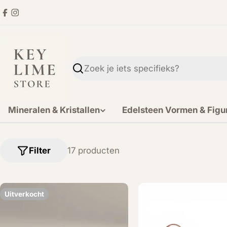
Ga
Facebook
Instagram
direct
naar
de
inhoud
Zoekopdracht
Mineralen & Kristallen
Edelsteen Vormen & Figu
Filter
17 producten
Uitverkocht