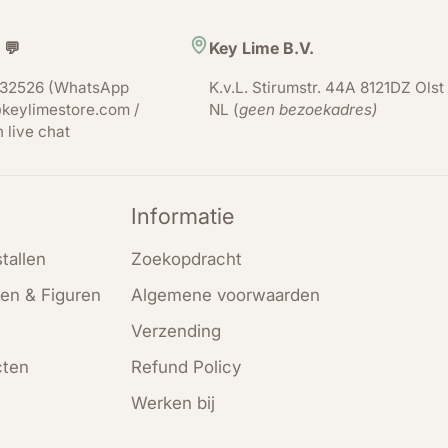
 💬
Key Lime B.V.
32526 (WhatsApp
K.v.L. Stirumstr. 44A 8121DZ Olst
keylimestore.com /
NL (
geen bezoekadres)
n live chat
Informatie
tallen
Zoekopdracht
en & Figuren
Algemene voorwaarden
Verzending
cten
Refund Policy
Werken bij