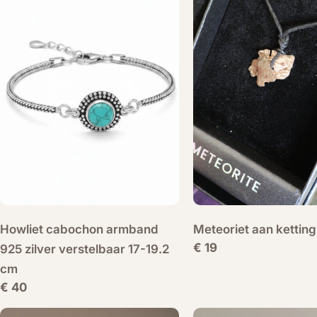
Howliet cabochon armband
Meteoriet aan ketting
Normale
€ 19
925 zilver verstelbaar 17-19.2
prijs
cm
Normale
€ 40
prijs