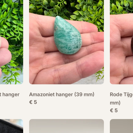
t hanger
Amazoniet hanger (39 mm)
Rode Tij
Normale
€ 5
mm)
prijs
Normale
€ 5
prijs