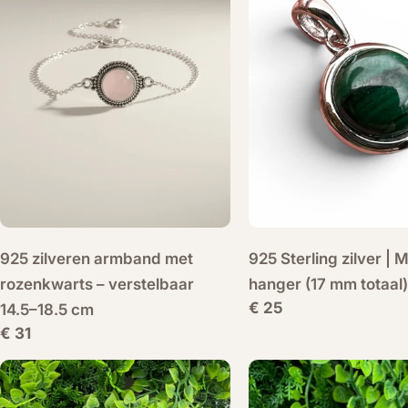
925 zilveren armband met
925 Sterling zilver | 
rozenkwarts – verstelbaar
hanger (17 mm totaal)
Normale
€ 25
14.5–18.5 cm
prijs
Normale
€ 31
prijs