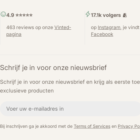
4.9 ⭐️⭐️⭐️⭐️⭐️
17.1k volgers 🫂
463 reviews op onze
Vinted-
op
Instagram
, je vind
pagina
Facebook
Schrijf je in voor onze nieuwsbrief
Schrijf je in voor onze nieuwsbrief en krijg als eerste t
exclusieve producten
E-
mail
Bij inschrijven ga je akkoord met de
Terms of Services
en
Privacy Pol