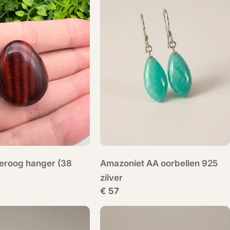
geroog hanger (38
Amazoniet AA oorbellen 925
zilver
Normale
€ 57
prijs