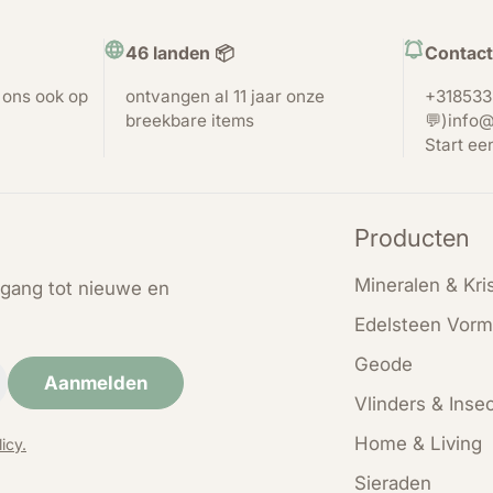
46 landen 📦
Contact
t ons ook op
ontvangen al 11 jaar onze
+318533
breekbare items
💬)info@
Start ee
Producten
Mineralen & Kris
oegang tot nieuwe en
Edelsteen Vorm
Geode
Aanmelden
Vlinders & Inse
Home & Living
icy.
Sieraden