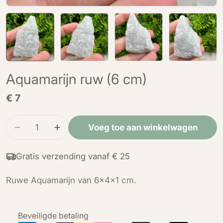
Aquamarijn ruw (6 cm)
Normale
€ 7
prijs
Hoeveelheid
Voeg toe aan winkelwagen
Verminder de hoeveelheid voor Aquamarijn ruw
Verhoog de hoeveelheid voor Aquamar
Gratis verzending vanaf € 25
Ruwe Aquamarijn van 6x4x1 cm.
Betaalmethoden
Beveiligde betaling