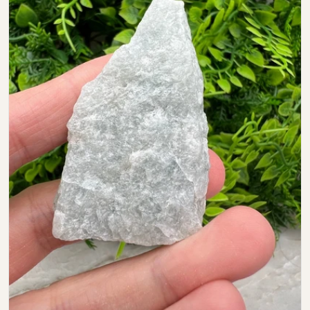
Open media 0 in modal