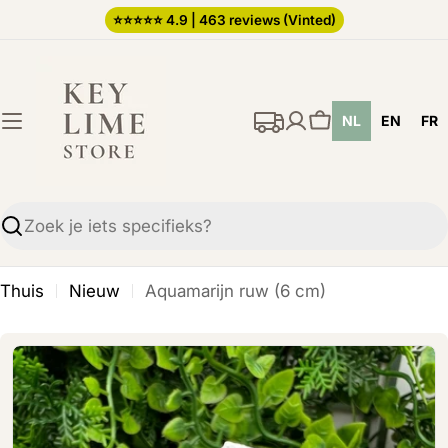
Ga
⭐️⭐️⭐️⭐️⭐️ 4.9 | 463 reviews (Vinted)
direct
naar
de
NL
EN
FR
inhoud
Winkelwagen
Zoekopdracht
Thuis
Nieuw
Aquamarijn ruw (6 cm)