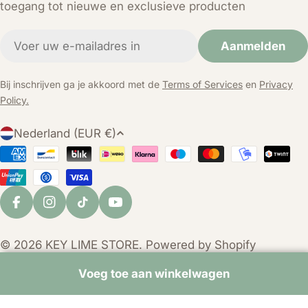
toegang tot nieuwe en exclusieve producten
E-
Aanmelden
mail
Bij inschrijven ga je akkoord met de
Terms of Services
en
Privacy
Policy.
L
Nederland (EUR €)
a
Betaalmethoden
n
d
/
Facebook
Instagram
TikTok
YouTube
r
e
© 2026
KEY LIME STORE
. Powered by Shopify
g
i
Voeg toe aan winkelwagen
o