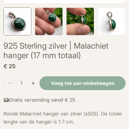
925 Sterling zilver | Malachiet
hanger (17 mm totaal)
Normale
€ 25
prijs
Hoeveelheid
Voeg toe aan winkelwagen
Verminder de hoeveelheid voor 925 Sterling zilv
Verhoog de hoeveelheid voor 925 Sterli
Gratis verzending vanaf € 25
Ronde Malachiet hanger van zilver (s925). De totale
lengte van de hanger is 1.7 cm.