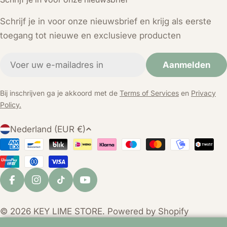
Schrijf je in voor onze nieuwsbrief en krijg als eerste
toegang tot nieuwe en exclusieve producten
E-
Aanmelden
mail
Bij inschrijven ga je akkoord met de
Terms of Services
en
Privacy
Policy.
L
Nederland (EUR €)
a
Betaalmethoden
n
d
/
Facebook
Instagram
TikTok
YouTube
r
e
© 2026
KEY LIME STORE
. Powered by Shopify
g