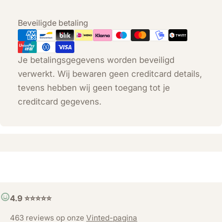
Betaalmethoden
Beveiligde betaling
Je betalingsgegevens worden beveiligd
verwerkt. Wij bewaren geen creditcard details,
tevens hebben wij geen toegang tot je
creditcard gegevens.
4.9 ⭐️⭐️⭐️⭐️⭐️
463 reviews op onze
Vinted-pagina