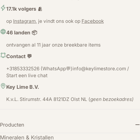
17.1k volgers 🫂
op
Instagram
, je vindt ons ook op
Facebook
46 landen 📦
ontvangen al 11 jaar onze breekbare items
Contact 💬
+31853332526 (WhatsApp💬)info@keylimestore.com /
Start een live chat
Key Lime B.V.
K.v.L. Stirumstr. 44A 8121DZ Olst NL (
geen bezoekadres)
Producten
Mineralen & Kristallen