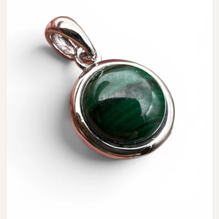
Open media 0 in modal