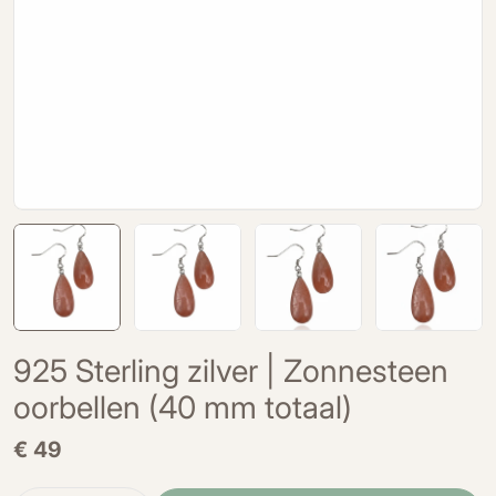
925 Sterling zilver | Zonnesteen
oorbellen (40 mm totaal)
Normale
€ 49
prijs