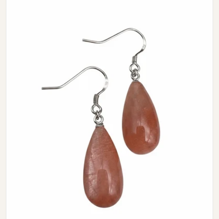
Open media 0 in modal