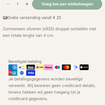
Hoeveelheid
Voeg toe aan winkelwagen
Verminder de hoeveelheid voor 925 Sterling zil
Verhoog de hoeveelheid voor 925 Sterl
Gratis verzending vanaf € 25
Zonnesteen zilveren (s925) druppel oorbellen met
een totale lengte van 4 cm.
Betaalmethoden
Beveiligde betaling
Je betalingsgegevens worden beveiligd
verwerkt. Wij bewaren geen creditcard details,
tevens hebben wij geen toegang tot je
creditcard gegevens.