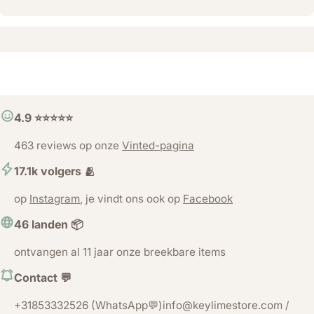
4.9 ⭐️⭐️⭐️⭐️⭐️
463 reviews op onze
Vinted-pagina
17.1k volgers 🫂
op
Instagram
, je vindt ons ook op
Facebook
46 landen 📦
ontvangen al 11 jaar onze breekbare items
Contact 💬
+31853332526 (WhatsApp💬)info@keylimestore.com /