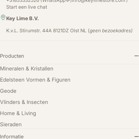
+31853332526 (WhatsApp💬)info@keylimestore.com /
Start een live chat
Key Lime B.V.
K.v.L. Stirumstr. 44A 8121DZ Olst NL (
geen bezoekadres)
Producten
Mineralen & Kristallen
Edelsteen Vormen & Figuren
Geode
Vlinders & Insecten
Home & Living
Sieraden
Informatie