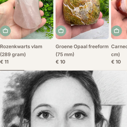
Voeg toe aan winkelwagen
Voeg toe aan winkelwagen
Voeg 
Rozenkwarts vlam
Groene Opaal freeform
Carneo
(289 gram)
(75 mm)
cm)
Normale
€ 11
Normale
€ 10
Norma
€ 10
prijs
prijs
prijs