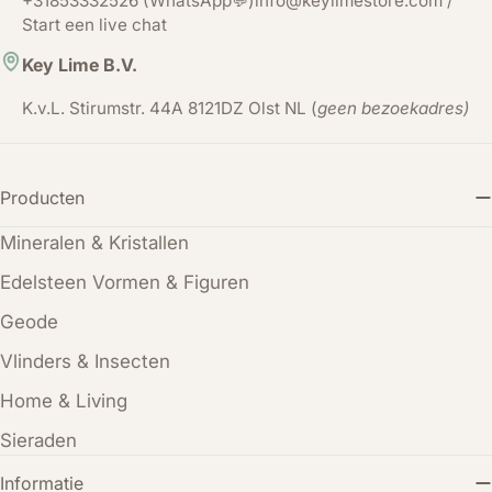
+31853332526 (WhatsApp💬)info@keylimestore.com /
Start een live chat
Key Lime B.V.
K.v.L. Stirumstr. 44A 8121DZ Olst NL (
geen bezoekadres)
Producten
Mineralen & Kristallen
Edelsteen Vormen & Figuren
Geode
Vlinders & Insecten
Home & Living
Sieraden
Informatie