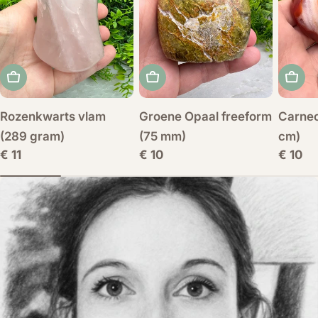
Voeg toe aan winkelwagen
Voeg toe aan winkelwagen
Voeg 
Rozenkwarts vlam
Groene Opaal freeform
Carneo
(289 gram)
(75 mm)
cm)
Normale
€ 11
Normale
€ 10
Norma
€ 10
prijs
prijs
prijs