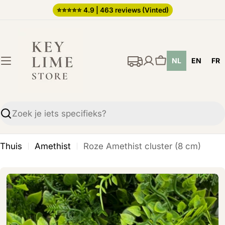
Ga
⭐️⭐️⭐️⭐️⭐️ 4.9 | 463 reviews (Vinted)
direct
naar
de
NL
EN
FR
inhoud
Winkelwagen
Zoekopdracht
Thuis
Amethist
Roze Amethist cluster (8 cm)