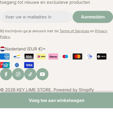
toegang tot nieuwe en exclusieve producten
E-
Aanmelden
mail
Bij inschrijven ga je akkoord met de
Terms of Services
en
Privacy
Policy.
L
Nederland (EUR €)
a
Betaalmethoden
n
d
/
Facebook
Instagram
TikTok
YouTube
r
e
© 2026
KEY LIME STORE
. Powered by Shopify
g
i
Voeg toe aan winkelwagen
o