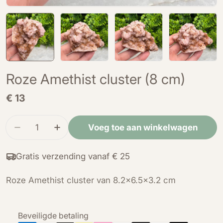
Roze Amethist cluster (8 cm)
Normale
€ 13
prijs
Hoeveelheid
Voeg toe aan winkelwagen
Verminder de hoeveelheid voor Roze Amethist c
Verhoog de hoeveelheid voor Roze Ame
Gratis verzending vanaf € 25
Roze Amethist cluster van 8.2x6.5x3.2 cm
Betaalmethoden
Beveiligde betaling