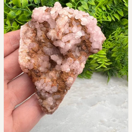
Open media 0 in modal