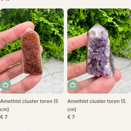
prijs
Voeg toe aan winkelwagen
Voeg toe aan winkelwag
Amethist cluster toren (5
Amethist cluster toren (5
cm)
cm)
Normale
€ 7
Normale
€ 7
prijs
prijs