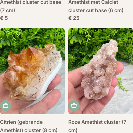
Amethist cluster cut base
Amethist met Calciet
(7 cm)
cluster cut base (6 cm)
Normale
€ 5
Normale
€ 25
prijs
prijs
Voeg toe aan winkelwagen
Voeg toe aan winkelwag
Citrien (gebrande
Roze Amethist cluster (7
Amethist) cluster (8 cm)
cm)