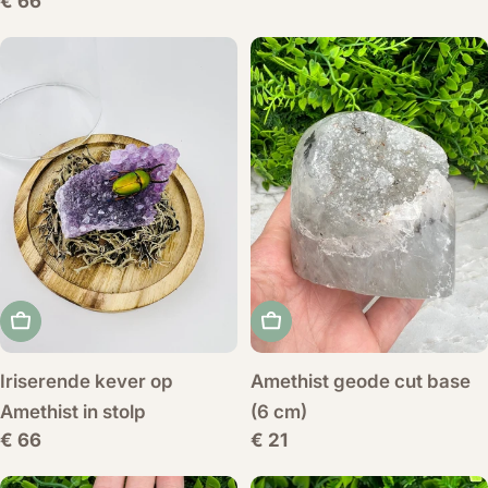
Normale
€ 66
prijs
Voeg toe aan winkelwagen
Voeg toe aan winkelwag
Iriserende kever op
Amethist geode cut base
Amethist in stolp
(6 cm)
Normale
€ 66
Normale
€ 21
prijs
prijs