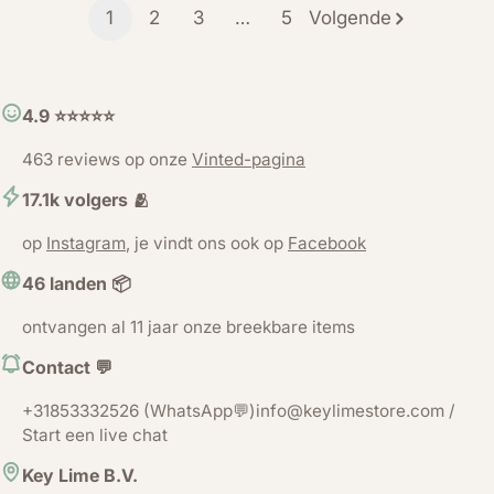
1
2
3
…
5
Volgende
4.9 ⭐️⭐️⭐️⭐️⭐️
463 reviews op onze
Vinted-pagina
17.1k volgers 🫂
op
Instagram
, je vindt ons ook op
Facebook
46 landen 📦
ontvangen al 11 jaar onze breekbare items
Contact 💬
+31853332526 (WhatsApp💬)info@keylimestore.com /
Start een live chat
Key Lime B.V.