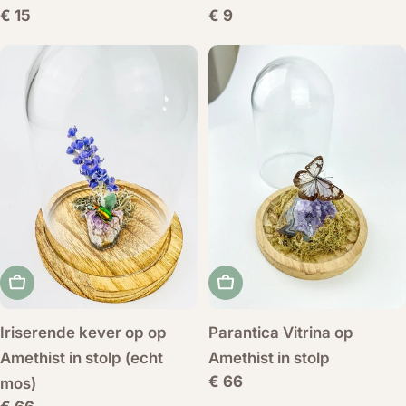
Normale
€ 15
Normale
€ 9
prijs
prijs
Voeg toe aan winkelwagen
Voeg toe aan winkelwag
Iriserende kever op op
Parantica Vitrina op
Amethist in stolp (echt
Amethist in stolp
Normale
€ 66
mos)
prijs