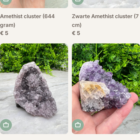
Amethist cluster (644
Zwarte Amethist cluster (7
gram)
cm)
Normale
€ 5
Normale
€ 5
prijs
prijs
Voeg toe aan winkelwagen
Voeg toe aan winkelwag