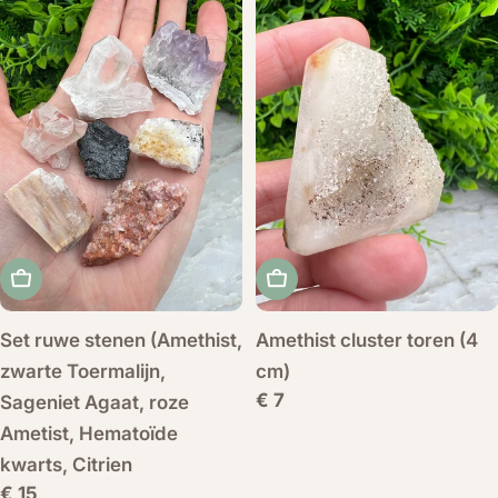
Voeg toe aan winkelwagen
Voeg toe aan winkelwag
Set ruwe stenen (Amethist,
Amethist cluster toren (4
zwarte Toermalijn,
cm)
Normale
€ 7
Sageniet Agaat, roze
prijs
Ametist, Hematoïde
kwarts, Citrien
Normale
€ 15