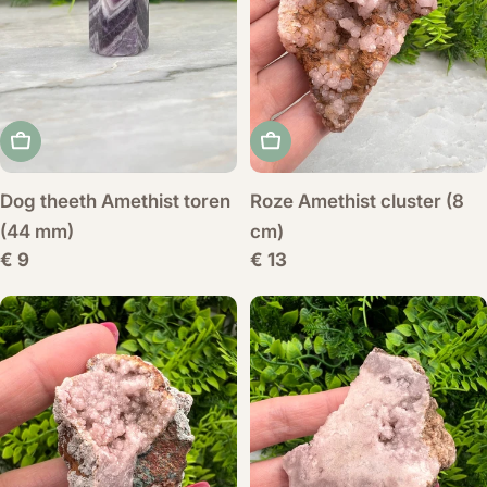
Voeg toe aan winkelwagen
Voeg toe aan winkelwag
Dog theeth Amethist toren
Roze Amethist cluster (8
(44 mm)
cm)
Normale
€ 9
Normale
€ 13
prijs
prijs