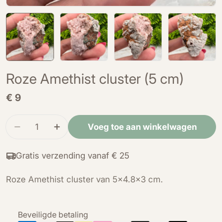
Roze Amethist cluster (5 cm)
Normale
€ 9
prijs
Hoeveelheid
Voeg toe aan winkelwagen
Verminder de hoeveelheid voor Roze Amethist c
Verhoog de hoeveelheid voor Roze Ame
Gratis verzending vanaf € 25
Roze Amethist cluster van 5x4.8x3 cm.
Betaalmethoden
Beveiligde betaling