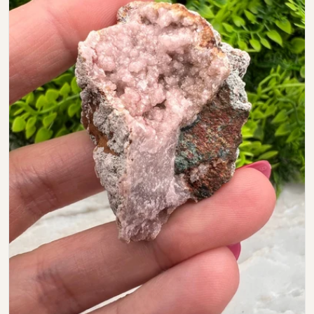
Open media 0 in modal