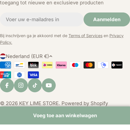
toegang tot nieuwe en exclusieve producten
E-
Aanmelden
mail
Bij inschrijven ga je akkoord met de
Terms of Services
en
Privacy
Policy.
L
Nederland (EUR €)
a
Betaalmethoden
n
d
/
Facebook
Instagram
TikTok
YouTube
r
e
© 2026
KEY LIME STORE
. Powered by Shopify
g
i
Voeg toe aan winkelwagen
o