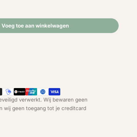
Voeg toe aan winkelwagen
 Bergkristal cluster (4 cm)
id voor Bergkristal cluster (4 cm)
Open media 2 in modal
veiligd verwerkt. Wij bewaren geen
n wij geen toegang tot je creditcard