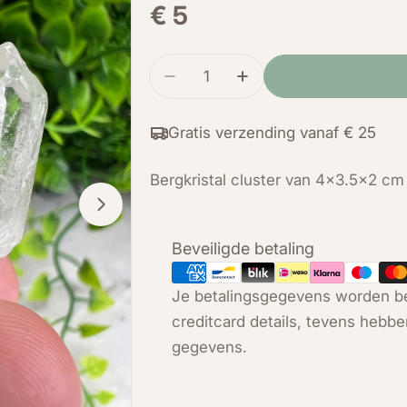
Normale
€ 5
prijs
Hoeveelheid
Verminder de hoeveelheid voor
Verhoog de hoeveelhe
Gratis verzending vanaf € 25
Bergkristal cluster van 4x3.5x2 cm
Open media 1 in modal
Betaalmethoden
Beveiligde betaling
Je betalingsgegevens worden be
creditcard details, tevens hebbe
gegevens.