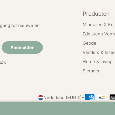
Producten
Mineralen & Kris
oegang tot nieuwe en
Edelsteen Vorm
Geode
Aanmelden
Vlinders & Inse
Home & Living
icy.
Sieraden
L
Nederland (EUR €)
Betaalmethod
a