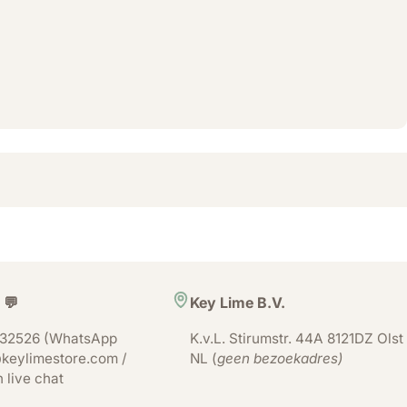
 💬
Key Lime B.V.
32526 (WhatsApp
K.v.L. Stirumstr. 44A 8121DZ Olst
keylimestore.com /
NL (
geen bezoekadres)
n live chat