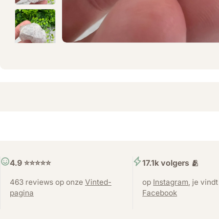
4.9 ⭐️⭐️⭐️⭐️⭐️
17.1k volgers 🫂
463 reviews op onze
Vinted-
op
Instagram
, je vind
pagina
Facebook