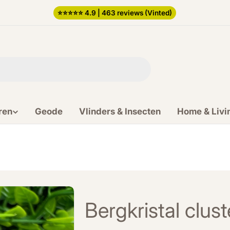
⭐️⭐️⭐️⭐️⭐️ 4.9 | 463 reviews (Vinted)
ren
Geode
Vlinders & Insecten
Home & Livi
Bergkristal clus