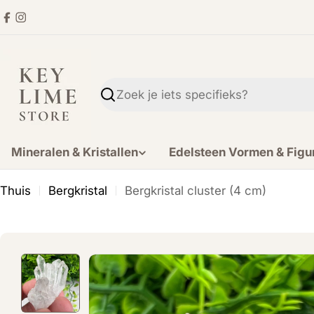
Ga
Facebook
Instagram
direct
naar
de
inhoud
Zoekopdracht
Mineralen & Kristallen
Edelsteen Vormen & Figu
Thuis
Bergkristal
Bergkristal cluster (4 cm)