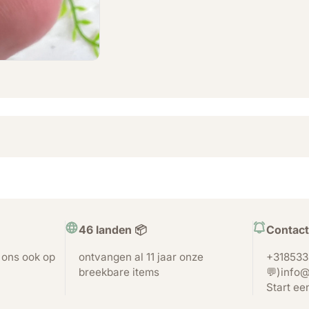
46 landen 📦
Contact
t ons ook op
ontvangen al 11 jaar onze
+318533
breekbare items
💬)info@
Start ee