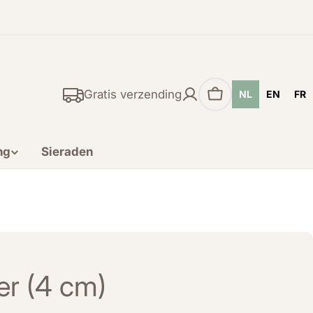
Gratis verzending
NL
EN
FR
Winkelwagen
ng
Sieraden
ter (4 cm)