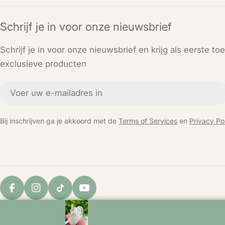
Schrijf je in voor onze nieuwsbrief
Schrijf je in voor onze nieuwsbrief en krijg als eerste t
exclusieve producten
E-
mail
Bij inschrijven ga je akkoord met de
Terms of Services
en
Privacy Pol
Facebook
Instagram
TikTok
YouTube
© 2026
KEY LIME STORE
. Powered by Shopify