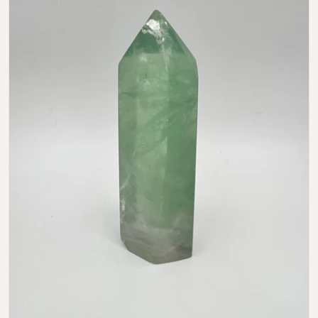
Open media 0 in modal