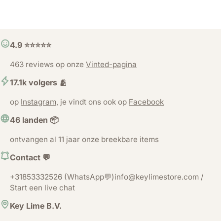
4.9 ⭐️⭐️⭐️⭐️⭐️
463 reviews op onze
Vinted-pagina
17.1k volgers 🫂
op
Instagram
, je vindt ons ook op
Facebook
46 landen 📦
ontvangen al 11 jaar onze breekbare items
Contact 💬
+31853332526 (WhatsApp💬)info@keylimestore.com /
Start een live chat
Key Lime B.V.