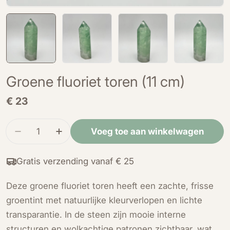
Groene fluoriet toren (11 cm)
Normale
€ 23
prijs
Hoeveelheid
Voeg toe aan winkelwagen
Verminder de hoeveelheid voor Groene fluoriet 
Verhoog de hoeveelheid voor Groene fl
Gratis verzending vanaf € 25
Deze groene fluoriet toren heeft een zachte, frisse
groentint met natuurlijke kleurverlopen en lichte
transparantie. In de steen zijn mooie interne
structuren en wolkachtige patronen zichtbaar, wat