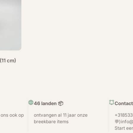
(11 cm)
46 landen 📦
Contact
t ons ook op
ontvangen al 11 jaar onze
+318533
breekbare items
💬)info@
Start ee