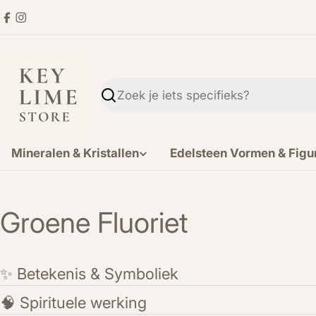
Ga
Facebook
Instagram
direct
naar
de
inhoud
Zoekopdracht
Mineralen & Kristallen
Edelsteen Vormen & Figu
Groene Fluoriet
✨ Betekenis & Symboliek
🧠 Spirituele werking