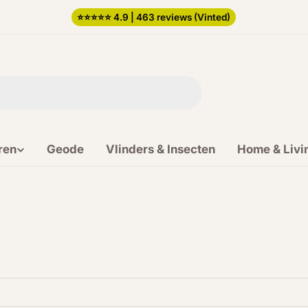
⭐️⭐️⭐️⭐️⭐️ 4.9 | 463 reviews (Vinted)
ren
Geode
Vlinders & Insecten
Home & Livi