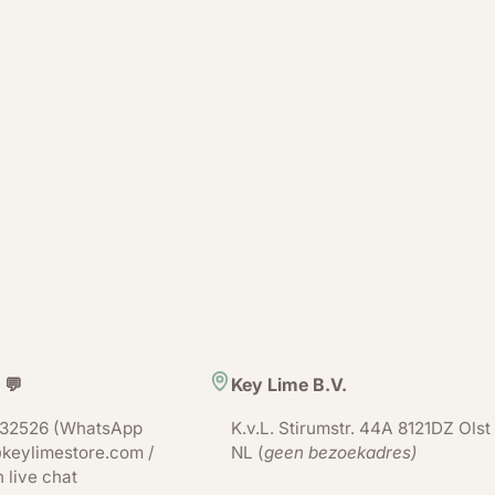
 💬
Key Lime B.V.
32526 (WhatsApp
K.v.L. Stirumstr. 44A 8121DZ Olst
keylimestore.com /
NL (
geen bezoekadres)
n live chat