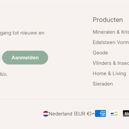
Producten
Mineralen & Kris
oegang tot nieuwe en
Edelsteen Vorm
Geode
Aanmelden
Vlinders & Inse
Home & Living
icy.
Sieraden
L
Nederland (EUR €)
Betaalmethod
a