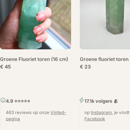
Groene Fluoriet toren (16 cm)
Groene fluoriet toren 
Normale
€ 45
Normale
€ 23
prijs
prijs
4.9 ⭐️⭐️⭐️⭐️⭐️
17.1k volgers 🫂
463 reviews op onze
Vinted-
op
Instagram
, je vind
pagina
Facebook