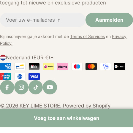
toegang tot nieuwe en exclusieve producten
E-
Aanmelden
mail
Bij inschrijven ga je akkoord met de
Terms of Services
en
Privacy
Policy.
L
Nederland (EUR €)
a
Betaalmethoden
n
d
/
Facebook
Instagram
TikTok
YouTube
r
e
© 2026
KEY LIME STORE
. Powered by Shopify
g
i
Voeg toe aan winkelwagen
o