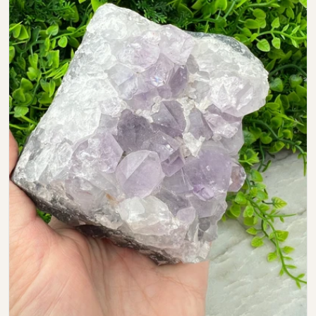
Open media 0 in modal