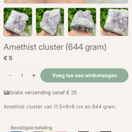
Amethist cluster (644 gram)
Normale
€ 5
prijs
Hoeveelheid
Voeg toe aan winkelwagen
Verminder de hoeveelheid voor Amethist cluste
Verhoog de hoeveelheid voor Amethist
Gratis verzending vanaf € 25
Amethist cluster van 11.5x8x8 cm en 644 gram.
Betaalmethoden
Beveiligde betaling