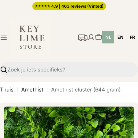
Ga
⭐️⭐️⭐️⭐️⭐️ 4.9 | 463 reviews (Vinted)
direct
naar
de
NL
EN
FR
inhoud
Winkelwagen
Zoekopdracht
Thuis
Amethist
Amethist cluster (644 gram)