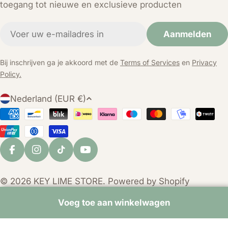
toegang tot nieuwe en exclusieve producten
E-
Aanmelden
mail
Bij inschrijven ga je akkoord met de
Terms of Services
en
Privacy
Policy.
L
Nederland (EUR €)
a
Betaalmethoden
n
d
/
Facebook
Instagram
TikTok
YouTube
r
e
© 2026
KEY LIME STORE
. Powered by Shopify
g
i
Voeg toe aan winkelwagen
o