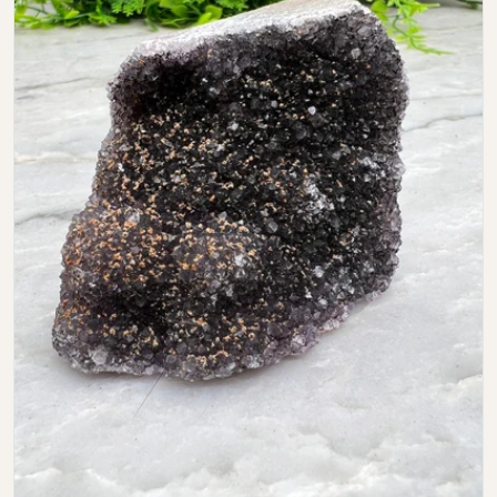
Open media 0 in modal