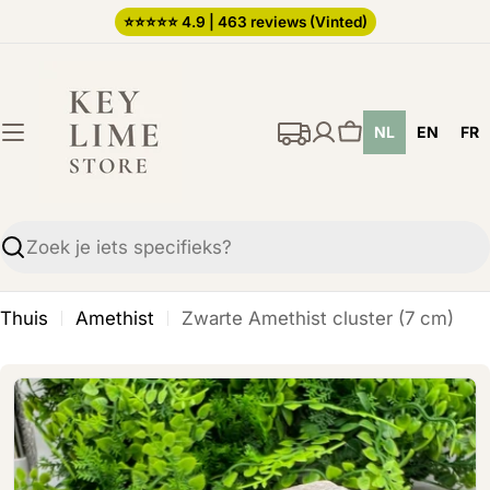
Ga
⭐️⭐️⭐️⭐️⭐️ 4.9 | 463 reviews (Vinted)
direct
naar
de
NL
EN
FR
inhoud
Winkelwagen
Zoekopdracht
Thuis
Amethist
Zwarte Amethist cluster (7 cm)