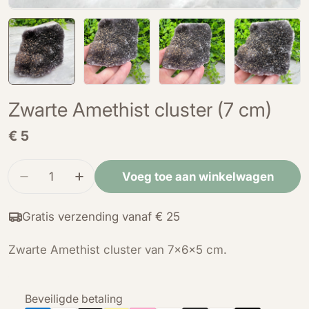
Zwarte Amethist cluster (7 cm)
Normale
€ 5
prijs
Hoeveelheid
Voeg toe aan winkelwagen
Verminder de hoeveelheid voor Zwarte Amethist
Verhoog de hoeveelheid voor Zwarte A
Gratis verzending vanaf € 25
Zwarte Amethist cluster van 7x6x5 cm.
Betaalmethoden
Beveiligde betaling