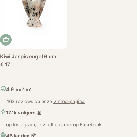
Voeg toe aan winkelwagen
Kiwi Jaspis engel 6 cm
Normale
€ 17
prijs
4.9 ⭐️⭐️⭐️⭐️⭐️
463 reviews op onze
Vinted-pagina
17.1k volgers 🫂
op
Instagram
, je vindt ons ook op
Facebook
46 landen 📦