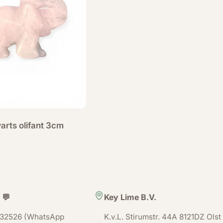
rts olifant 3cm
 💬
Key Lime B.V.
32526 (WhatsApp
K.v.L. Stirumstr. 44A 8121DZ Olst