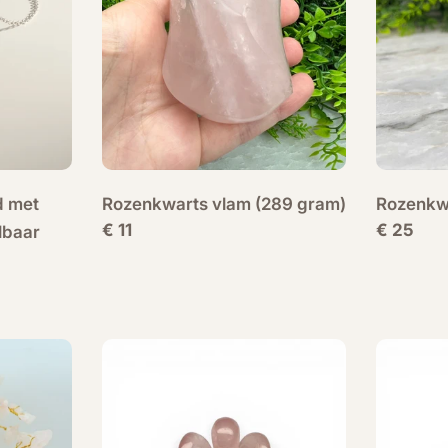
d met
Rozenkwarts vlam (289 gram)
Rozenkwa
Normale
€ 11
Normale
€ 25
lbaar
prijs
prijs