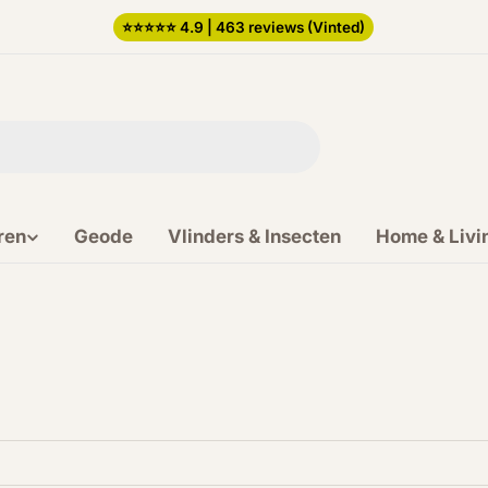
⭐️⭐️⭐️⭐️⭐️ 4.9 | 463 reviews (Vinted)
ren
Geode
Vlinders & Insecten
Home & Livi