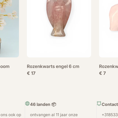
boom
Rozenkwarts engel 6 cm
Rozenkwa
Normale
€ 17
Normale
€ 7
prijs
prijs
46 landen 📦
Contact
t ons ook op
ontvangen al 11 jaar onze
+318533