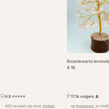
Rozenkwarts levens
Normale
€ 15
prijs
4.9 ⭐️⭐️⭐️⭐️⭐️
17.1k volgers 🫂
463 reviews op onze
Vinted-
op
Instagram
, je vind