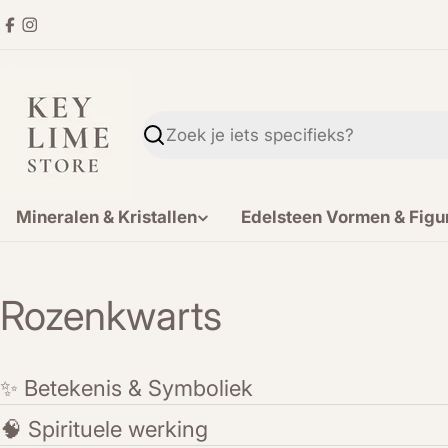
Ga
Facebook
Instagram
direct
naar
de
inhoud
Zoekopdracht
Mineralen & Kristallen
Edelsteen Vormen & Figu
Rozenkwarts
✨ Betekenis & Symboliek
🧠 Spirituele werking