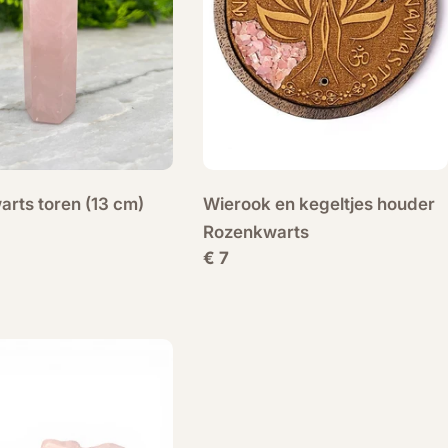
rts toren (13 cm)
Wierook en kegeltjes houder
Rozenkwarts
Normale
€ 7
prijs