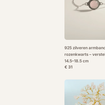
925 zilveren armban
rozenkwarts – verste
14.5–18.5 cm
Normale
€ 31
prijs