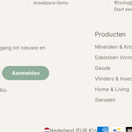
breekbare items
💬)info@
Start ee
Producten
Mineralen & Kris
oegang tot nieuwe en
Edelsteen Vorm
Geode
Aanmelden
Vlinders & Inse
Home & Living
icy.
Sieraden
Nederland (EUR €)
Betaalmethod