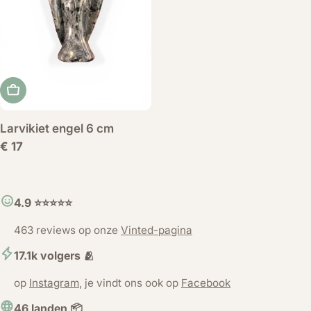
Voeg toe aan winkelwagen
Larvikiet engel 6 cm
Normale
€ 17
prijs
4.9 ⭐️⭐️⭐️⭐️⭐️
463 reviews op onze
Vinted-pagina
17.1k volgers 🫂
op
Instagram
, je vindt ons ook op
Facebook
46 landen 📦