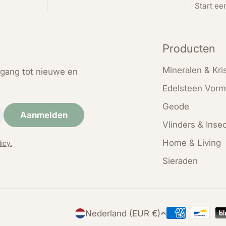
Start ee
Producten
Mineralen & Kris
oegang tot nieuwe en
Edelsteen Vorm
Geode
Aanmelden
Vlinders & Inse
Home & Living
icy.
Sieraden
L
Nederland (EUR €)
Betaalmethod