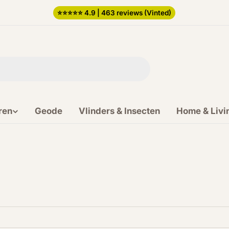
⭐️⭐️⭐️⭐️⭐️ 4.9 | 463 reviews (Vinted)
ren
Geode
Vlinders & Insecten
Home & Livi