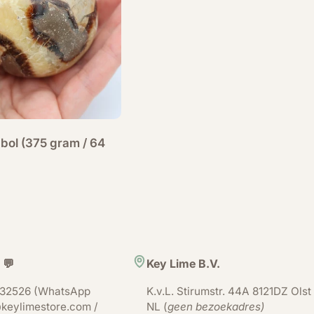
 bol (375 gram / 64
 💬
Key Lime B.V.
32526 (WhatsApp
K.v.L. Stirumstr. 44A 8121DZ Olst
keylimestore.com /
NL (
geen bezoekadres)