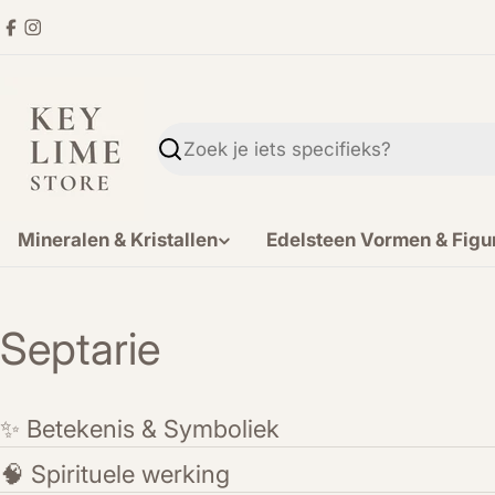
Ga
Facebook
Instagram
direct
naar
de
inhoud
Zoekopdracht
Mineralen & Kristallen
Edelsteen Vormen & Figu
Septarie
✨ Betekenis & Symboliek
🧠 Spirituele werking