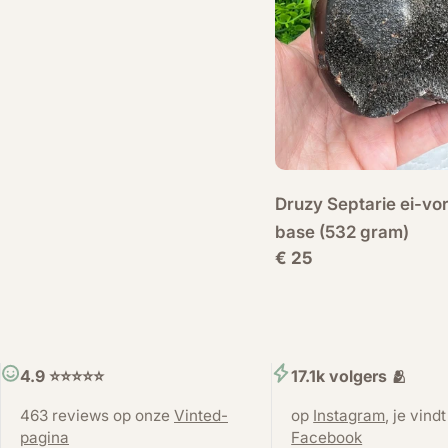
Druzy Septarie ei-vo
base (532 gram)
Normale
€ 25
prijs
4.9 ⭐️⭐️⭐️⭐️⭐️
17.1k volgers 🫂
463 reviews op onze
Vinted-
op
Instagram
, je vind
pagina
Facebook