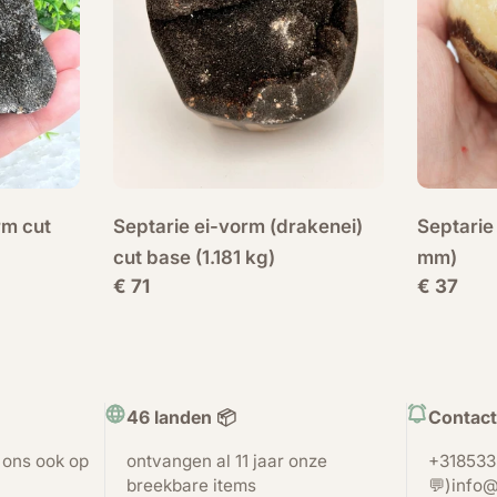
rm cut
Septarie ei-vorm (drakenei)
Septarie
cut base (1.181 kg)
mm)
Normale
€ 71
Normale
€ 37
prijs
prijs
46 landen 📦
Contact
t ons ook op
ontvangen al 11 jaar onze
+318533
breekbare items
💬)info@