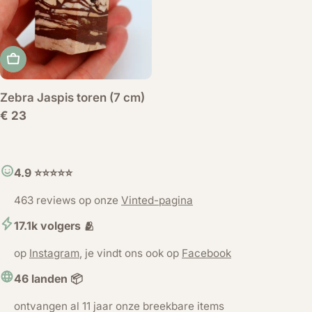
Voeg toe aan winkelwagen
Zebra Jaspis toren (7 cm)
Normale
€ 23
prijs
4.9 ⭐️⭐️⭐️⭐️⭐️
463 reviews op onze
Vinted-pagina
17.1k volgers 🫂
op
Instagram
, je vindt ons ook op
Facebook
46 landen 📦
ontvangen al 11 jaar onze breekbare items