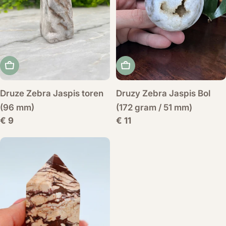
Voeg toe aan winkelwagen
Voeg toe aan winkelwag
Druze Zebra Jaspis toren
Druzy Zebra Jaspis Bol
(96 mm)
(172 gram / 51 mm)
Normale
€ 9
Normale
€ 11
prijs
prijs