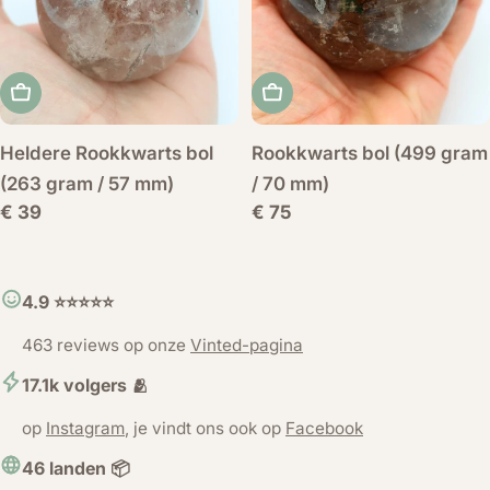
Voeg toe aan winkelwagen
Voeg toe aan winkelwag
Heldere Rookkwarts bol
Rookkwarts bol (499 gram
(263 gram / 57 mm)
/ 70 mm)
Normale
€ 39
Normale
€ 75
prijs
prijs
4.9 ⭐️⭐️⭐️⭐️⭐️
463 reviews op onze
Vinted-pagina
17.1k volgers 🫂
op
Instagram
, je vindt ons ook op
Facebook
46 landen 📦