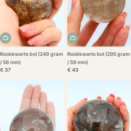
Voeg toe aan winkelwagen
Voeg toe aan winkelwag
Rookkwarts bol (249 gram
Rookkwarts bol (295 gram
/ 56 mm)
/ 59 mm)
Normale
€ 37
Normale
€ 43
prijs
prijs