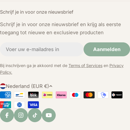
Schrijf je in voor onze nieuwsbrief
Schrijf je in voor onze nieuwsbrief en krijg als eerste
toegang tot nieuwe en exclusieve producten
E-
Aanmelden
mail
Bij inschrijven ga je akkoord met de
Terms of Services
en
Privacy
Policy.
L
Nederland (EUR €)
a
Betaalmethoden
n
d
/
Facebook
Instagram
TikTok
YouTube
r