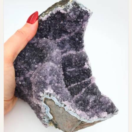
Open media 0 in modal