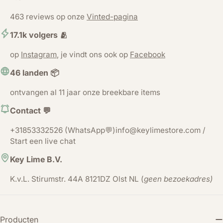
463 reviews op onze
Vinted-pagina
17.1k volgers 🫂
op
Instagram
, je vindt ons ook op
Facebook
46 landen 📦
ontvangen al 11 jaar onze breekbare items
Contact 💬
+31853332526 (WhatsApp💬)info@keylimestore.com /
Start een live chat
Key Lime B.V.
K.v.L. Stirumstr. 44A 8121DZ Olst NL (
geen bezoekadres)
Producten