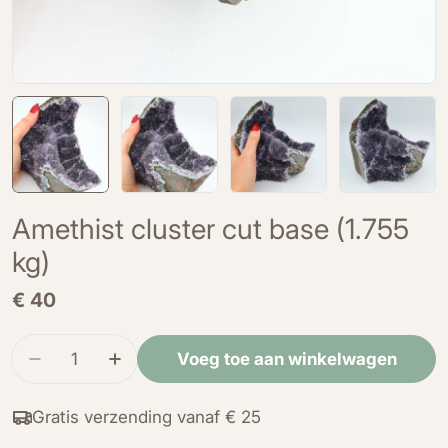
Amethist cluster cut base (1.755
kg)
Normale
€ 40
prijs
Hoeveelheid
Voeg toe aan winkelwagen
Verminder de hoeveelheid voor Amethist cluster
Verhoog de hoeveelheid voor Amethist 
Gratis verzending vanaf € 25