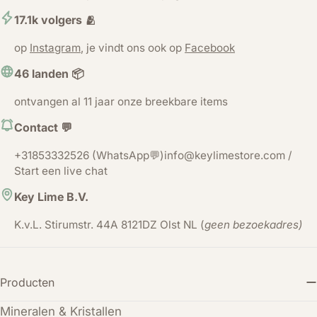
17.1k volgers 🫂
op
Instagram
, je vindt ons ook op
Facebook
46 landen 📦
ontvangen al 11 jaar onze breekbare items
Contact 💬
+31853332526 (WhatsApp💬)info@keylimestore.com /
Start een live chat
Key Lime B.V.
K.v.L. Stirumstr. 44A 8121DZ Olst NL (
geen bezoekadres)
Producten
Mineralen & Kristallen