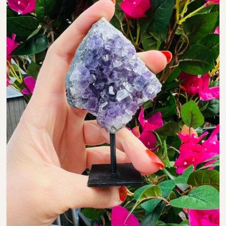
Open media 0 in modal