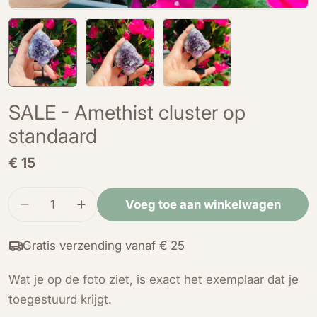
SALE - Amethist cluster op
standaard
Normale
€ 15
prijs
Hoeveelheid
Voeg toe aan winkelwagen
Verminder de hoeveelheid voor SALE - Amethist
Verhoog de hoeveelheid voor SALE - A
Gratis verzending vanaf € 25
Wat je op de foto ziet, is exact het exemplaar dat je
toegestuurd krijgt.