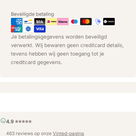
Betaalmethoden
Beveiligde betaling
Je betalingsgegevens worden beveiligd
verwerkt. Wij bewaren geen creditcard details,
tevens hebben wij geen toegang tot je
creditcard gegevens.
4.9 ⭐️⭐️⭐️⭐️⭐️
463 reviews op onze
Vinted-pagina