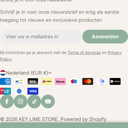
Schrijf je in voor onze nieuwsbrief en krijg als eerste
toegang tot nieuwe en exclusieve producten
E-
Aanmelden
mail
Bij inschrijven ga je akkoord met de
Terms of Services
en
Privacy
Policy.
L
Nederland (EUR €)
a
Betaalmethoden
n
d
/
Facebook
Instagram
TikTok
YouTube
r
e
© 2026
KEY LIME STORE
. Powered by Shopify
g