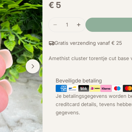
Normale
€ 5
prijs
Hoeveelheid
Verminder de hoeveelheid voo
Verhoog de hoeveelh
Gratis verzending vanaf € 25
Amethist cluster torentje cut base
Open media 1 in modal
Betaalmethoden
Beveiligde betaling
Je betalingsgegevens worden be
creditcard details, tevens hebbe
gegevens.