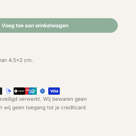
Voeg toe aan winkelwagen
r Amethist toren (4 cm)
eid voor Amethist toren (4 cm)
 van 4.5x2 cm.
Open media 2 in modal
veiligd verwerkt. Wij bewaren geen
n wij geen toegang tot je creditcard