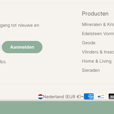
Producten
Mineralen & Kris
oegang tot nieuwe en
Edelsteen Vorm
Geode
Aanmelden
Vlinders & Inse
Home & Living
icy.
Sieraden
L
Nederland (EUR €)
Betaalmethod
a