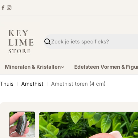
Ga
Facebook
Instagram
direct
naar
de
inhoud
Zoekopdracht
Mineralen & Kristallen
Edelsteen Vormen & Figu
Thuis
Amethist
Amethist toren (4 cm)