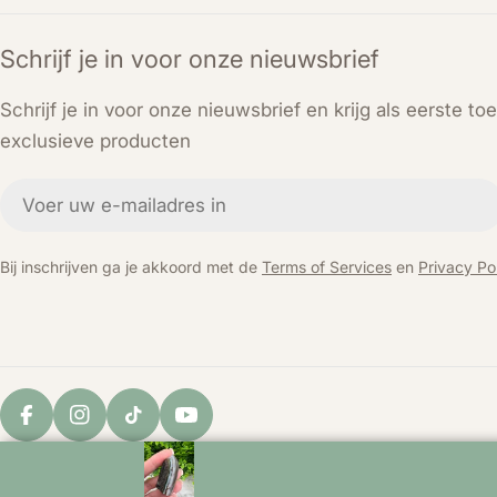
Schrijf je in voor onze nieuwsbrief
Schrijf je in voor onze nieuwsbrief en krijg als eerste t
exclusieve producten
E-
mail
Bij inschrijven ga je akkoord met de
Terms of Services
en
Privacy Pol
Facebook
Instagram
TikTok
YouTube
© 2026
KEY LIME STORE
. Powered by Shopify