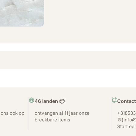
46 landen 📦
Contact
t ons ook op
ontvangen al 11 jaar onze
+318533
breekbare items
💬)info@
Start ee