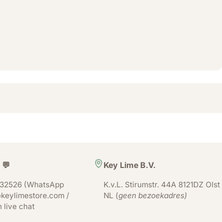
 💬
Key Lime B.V.
32526 (WhatsApp
K.v.L. Stirumstr. 44A 8121DZ Olst
keylimestore.com /
NL (
geen bezoekadres)
n live chat