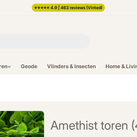
⭐️⭐️⭐️⭐️⭐️ 4.9 | 463 reviews (Vinted)
ren
Geode
Vlinders & Insecten
Home & Livi
Amethist toren 