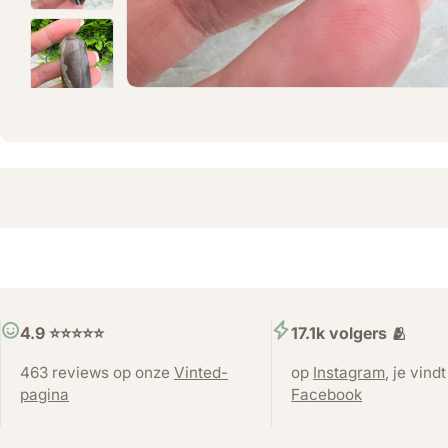
4.9 ⭐️⭐️⭐️⭐️⭐️
17.1k volgers 🫂
463 reviews op onze
Vinted-
op
Instagram
, je vind
pagina
Facebook