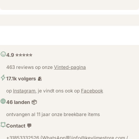
4.9 ⭐️⭐️⭐️⭐️⭐️
463 reviews op onze
Vinted-pagina
17.1k volgers 🫂
op
Instagram
, je vindt ons ook op
Facebook
46 landen 📦
ontvangen al 11 jaar onze breekbare items
Contact 💬
+31853332526 (WhatsApp💬)info@keylimestore.com /