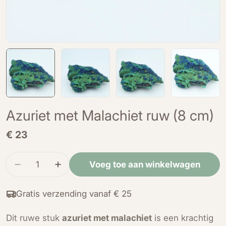
Azuriet met Malachiet ruw (8 cm)
Normale
€ 23
prijs
Hoeveelheid
Voeg toe aan winkelwagen
Verminder de hoeveelheid voor Azuriet met Mal
Verhoog de hoeveelheid voor Azuriet 
Gratis verzending vanaf € 25
Dit ruwe stuk
azuriet met malachiet
is een krachtig