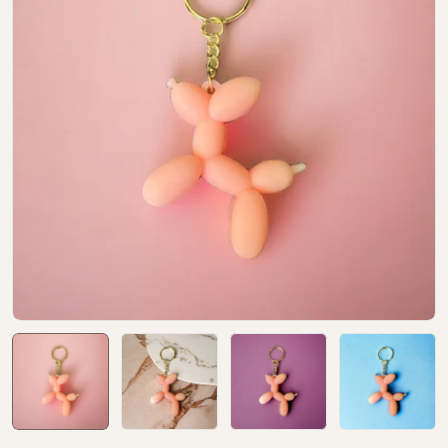
Open media 0 in modal