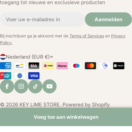
toegang tot nieuwe en exclusieve producten
E-
Aanmelden
mail
Bij inschrijven ga je akkoord met de
Terms of Services
en
Privacy
Policy.
L
Nederland (EUR €)
a
Betaalmethoden
n
d
/
Facebook
Instagram
TikTok
YouTube
r
e
© 2026
KEY LIME STORE
. Powered by Shopify
g
i
Voeg toe aan winkelwagen
o