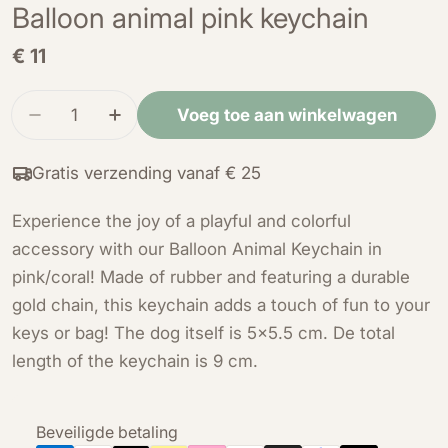
Balloon animal pink keychain
Normale
€ 11
prijs
Hoeveelheid
Voeg toe aan winkelwagen
Verminder de hoeveelheid voor Balloon animal 
Verhoog de hoeveelheid voor Balloon 
Gratis verzending vanaf € 25
Experience the joy of a playful and colorful
accessory with our Balloon Animal Keychain in
pink/coral! Made of rubber and featuring a durable
gold chain, this keychain adds a touch of fun to your
keys or bag! The dog itself is 5x5.5 cm. De total
length of the keychain is 9 cm.
Betaalmethoden
Beveiligde betaling