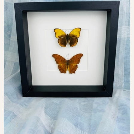
Open media 0 in modal