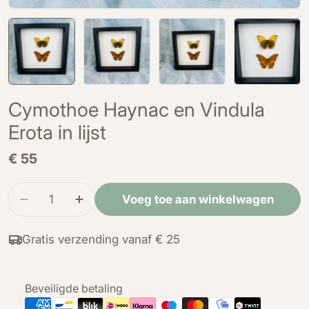
Cymothoe Haynac en Vindula
Erota in lijst
Normale
€ 55
prijs
Hoeveelheid
Voeg toe aan winkelwagen
Verminder de hoeveelheid voor Cymothoe Haynac 
Verhoog de hoeveelheid voor Cymothoe 
Gratis verzending vanaf € 25
Betaalmethoden
Beveiligde betaling