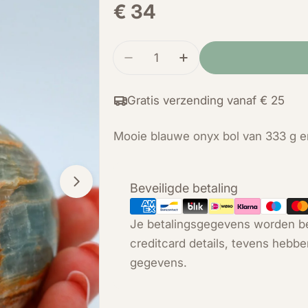
Normale
€ 34
prijs
Hoeveelheid
Verminder de hoeveelheid voo
Verhoog de hoeveelh
Gratis verzending vanaf € 25
Mooie blauwe onyx bol van 333 g e
Betaalmethoden
Beveiligde betaling
Open media 1 in modal
Je betalingsgegevens worden be
creditcard details, tevens hebbe
gegevens.