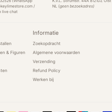
32526 (WhatsApp
K.v.L. Stirumstr. 44A 8121DZ Olst
keylimestore.com /
NL (
geen bezoekadres)
n live chat
Informatie
tallen
Zoekopdracht
en & Figuren
Algemene voorwaarden
Verzending
cten
Refund Policy
Werken bij