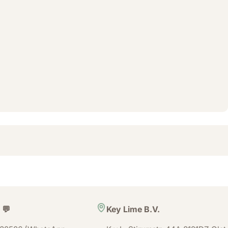
 💬
Key Lime B.V.