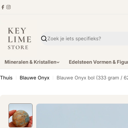
Ga
Facebook
Instagram
direct
naar
de
inhoud
Zoekopdracht
Mineralen & Kristallen
Edelsteen Vormen & Figu
Thuis
Blauwe Onyx
Blauwe Onyx bol (333 gram / 