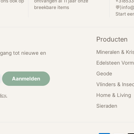
t ons ook op
ontvangen al 11 jaar onze
+318533
breekbare items
💬)info@
Start ee
Producten
Mineralen & Kris
oegang tot nieuwe en
Edelsteen Vorm
Geode
Aanmelden
Vlinders & Inse
Home & Living
icy.
Sieraden