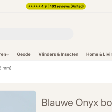
⭐️⭐️⭐️⭐️⭐️ 4.9 | 463 reviews (Vinted)
ren
Geode
Vlinders & Insecten
Home & Livi
62 mm)
Blauwe Onyx bo