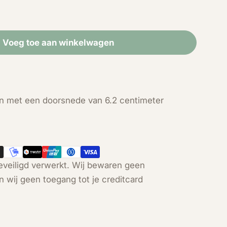
Voeg toe aan winkelwagen
r Blauwe Onyx bol (333 gram / 62 mm)
eid voor Blauwe Onyx bol (333 gram / 62 mm)
n met een doorsnede van 6.2 centimeter
Open media 2 in modal
veiligd verwerkt. Wij bewaren geen
n wij geen toegang tot je creditcard