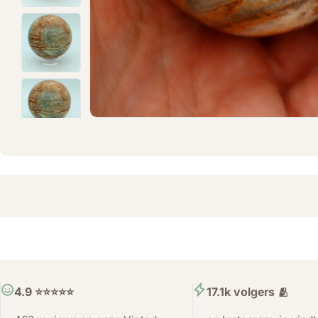
4.9 ⭐️⭐️⭐️⭐️⭐️
17.1k volgers 🫂