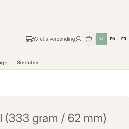
Gratis verzending
NL
EN
FR
Winkelwagen
ng
Sieraden
l (333 gram / 62 mm)