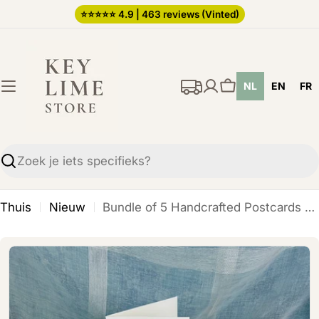
Ga
⭐️⭐️⭐️⭐️⭐️ 4.9 | 463 reviews (Vinted)
direct
naar
de
NL
EN
FR
inhoud
Winkelwagen
Zoekopdracht
Thuis
Nieuw
Bundle of 5 Handcrafted Postcards with Matching Envelopes