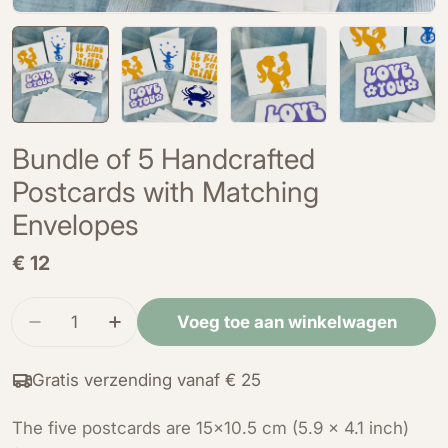
Bundle of 5 Handcrafted
Postcards with Matching
Envelopes
Normale
€ 12
prijs
Hoeveelheid
Voeg toe aan winkelwagen
Verminder de hoeveelheid voor Bundle of 5 Ha
Verhoog de hoeveelheid voor Bundle o
Gratis verzending vanaf € 25
The five postcards are 15x10.5 cm (5.9 x 4.1 inch)