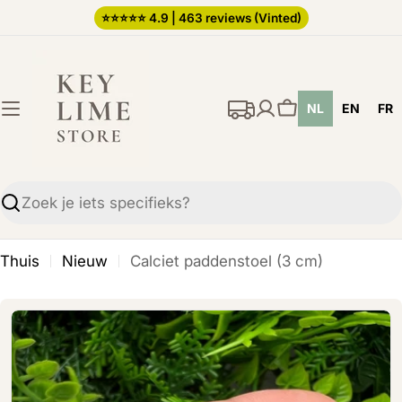
Ga
⭐️⭐️⭐️⭐️⭐️ 4.9 | 463 reviews (Vinted)
direct
naar
de
NL
EN
FR
inhoud
Winkelwagen
Zoekopdracht
Thuis
Nieuw
Calciet paddenstoel (3 cm)