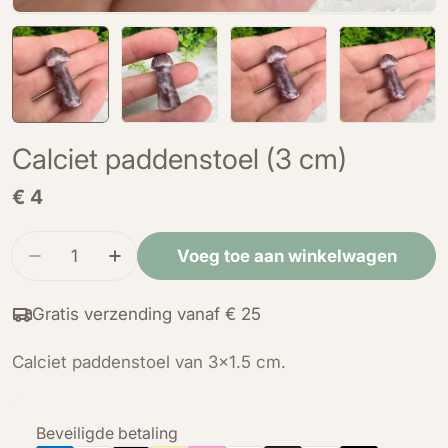
Calciet paddenstoel (3 cm)
Normale
€ 4
prijs
Hoeveelheid
Voeg toe aan winkelwagen
Verminder de hoeveelheid voor Calciet paddens
Verhoog de hoeveelheid voor Calciet 
Gratis verzending vanaf € 25
Calciet paddenstoel van 3x1.5 cm.
Betaalmethoden
Beveiligde betaling