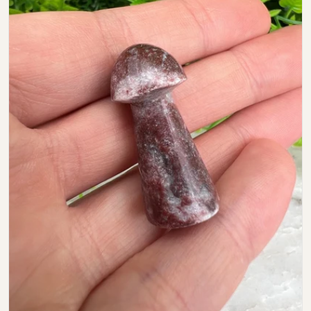
Open media 0 in modal