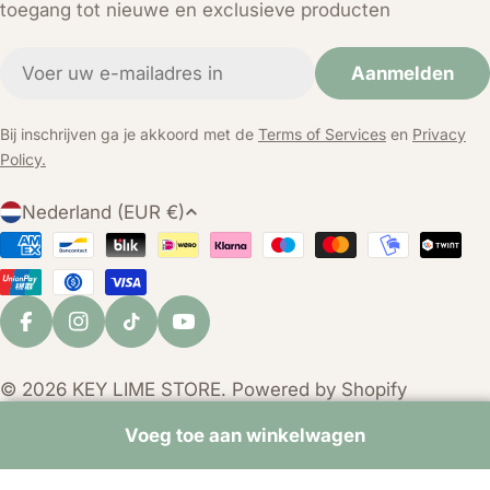
toegang tot nieuwe en exclusieve producten
E-
Aanmelden
mail
Bij inschrijven ga je akkoord met de
Terms of Services
en
Privacy
Policy.
L
Nederland (EUR €)
a
Betaalmethoden
n
d
/
Facebook
Instagram
TikTok
YouTube
r
e
© 2026
KEY LIME STORE
. Powered by Shopify
g
i
Voeg toe aan winkelwagen
o