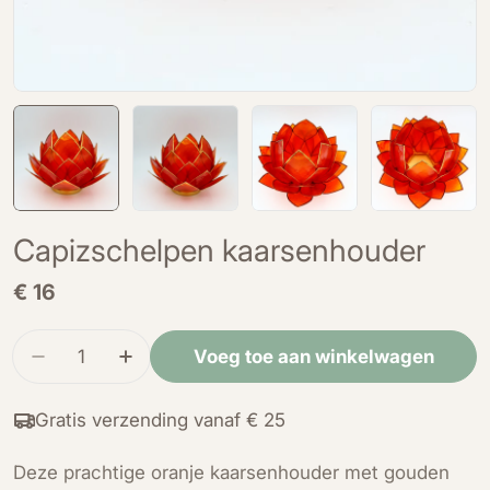
Capizschelpen kaarsenhouder
Normale
€ 16
prijs
Hoeveelheid
Voeg toe aan winkelwagen
Verminder de hoeveelheid voor Capizschelpen
Verhoog de hoeveelheid voor Capizsc
Gratis verzending vanaf € 25
Deze prachtige oranje kaarsenhouder met gouden