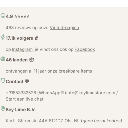
4.9 ⭐️⭐️⭐️⭐️⭐️
463 reviews op onze
Vinted-pagina
17.1k volgers 🫂
op
Instagram
, je vindt ons ook op
Facebook
46 landen 📦
ontvangen al 11 jaar onze breekbare items
Contact 💬
+31853332526 (WhatsApp💬)info@keylimestore.com /
Start een live chat
Key Lime B.V.
K.v.L. Stirumstr. 44A 8121DZ Olst NL (
geen bezoekadres)