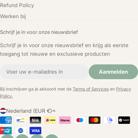
Refund Policy
Werken bij
Schrijf je in voor onze nieuwsbrief
Schrijf je in voor onze nieuwsbrief en krijg als eerste
toegang tot nieuwe en exclusieve producten
E-
Aanmelden
mail
Bij inschrijven ga je akkoord met de
Terms of Services
en
Privacy
Policy.
L
Nederland (EUR €)
a
Betaalmethoden
n
d