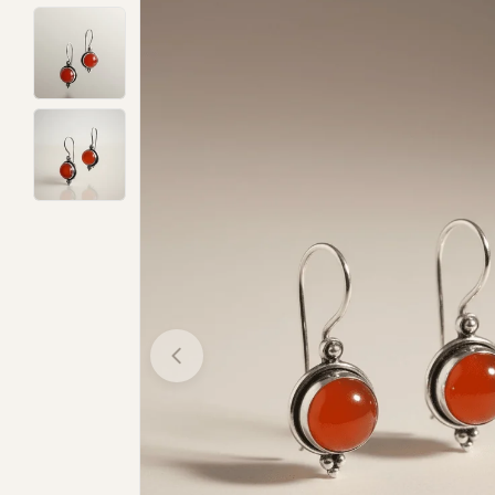
Open media 0 in modal