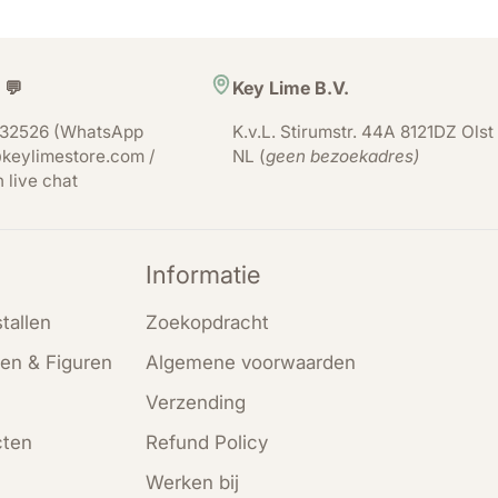
 💬
Key Lime B.V.
32526 (WhatsApp
K.v.L. Stirumstr. 44A 8121DZ Olst
keylimestore.com /
NL (
geen bezoekadres)
n live chat
Informatie
tallen
Zoekopdracht
en & Figuren
Algemene voorwaarden
Verzending
cten
Refund Policy
Werken bij