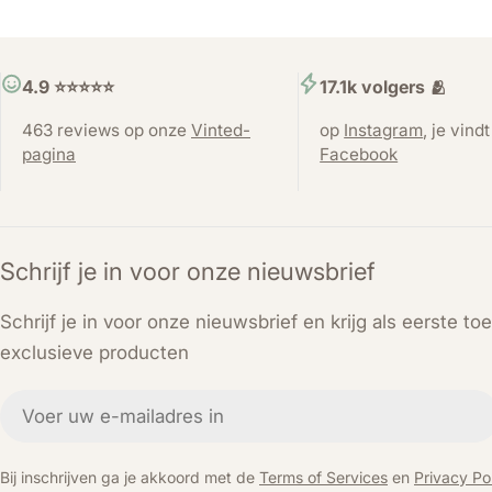
4.9 ⭐️⭐️⭐️⭐️⭐️
17.1k volgers 🫂
463 reviews op onze
Vinted-
op
Instagram
, je vind
pagina
Facebook
Schrijf je in voor onze nieuwsbrief
Schrijf je in voor onze nieuwsbrief en krijg als eerste t
exclusieve producten
E-
mail
Bij inschrijven ga je akkoord met de
Terms of Services
en
Privacy Pol