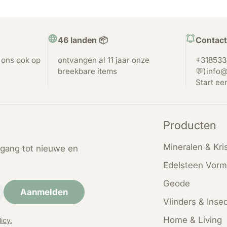
46 landen 📦
Contact
t ons ook op
ontvangen al 11 jaar onze
+318533
breekbare items
💬)info@
Start ee
Producten
Mineralen & Kris
oegang tot nieuwe en
Edelsteen Vorm
Geode
Aanmelden
Vlinders & Inse
Home & Living
icy.