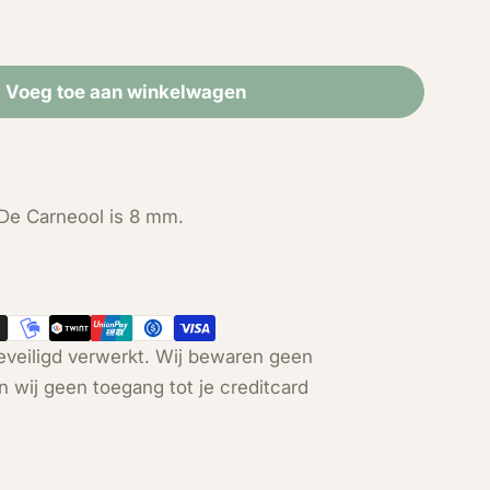
Voeg toe aan winkelwagen
r Carneool zilver 925 oorbellen
id voor Carneool zilver 925 oorbellen
 De Carneool is 8 mm.
veiligd verwerkt. Wij bewaren geen
Open media 2 in modal
n wij geen toegang tot je creditcard