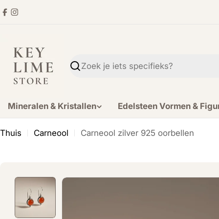
Ga
Facebook
Instagram
direct
naar
de
inhoud
Zoekopdracht
Mineralen & Kristallen
Edelsteen Vormen & Figu
Thuis
Carneool
Carneool zilver 925 oorbellen