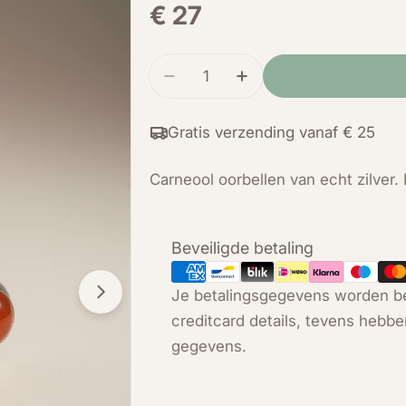
Normale
€ 27
prijs
Hoeveelheid
Verminder de hoeveelheid voo
Verhoog de hoeveelhe
Gratis verzending vanaf € 25
Carneool oorbellen van echt zilver.
Betaalmethoden
Beveiligde betaling
Je betalingsgegevens worden be
Open media 1 in modal
creditcard details, tevens hebbe
gegevens.