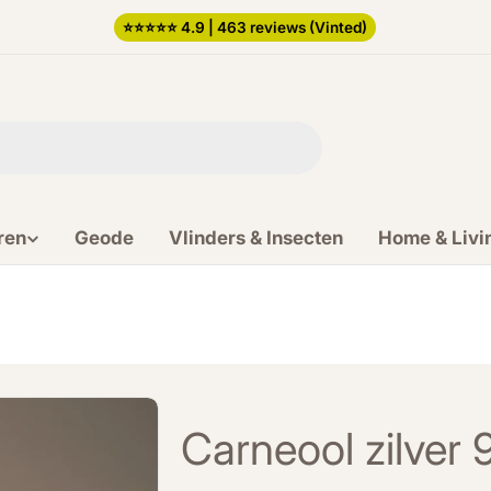
⭐️⭐️⭐️⭐️⭐️ 4.9 | 463 reviews (Vinted)
ren
Geode
Vlinders & Insecten
Home & Livi
Carneool zilver 