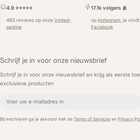
4.9 ⭐️⭐️⭐️⭐️⭐️
17.1k volgers 🫂
463 reviews op onze
Vinted-
op
Instagram
, je vind
pagina
Facebook
Schrijf je in voor onze nieuwsbrief
Schrijf je in voor onze nieuwsbrief en krijg als eerste t
exclusieve producten
E-
mail
Bij inschrijven ga je akkoord met de
Terms of Services
en
Privacy Pol