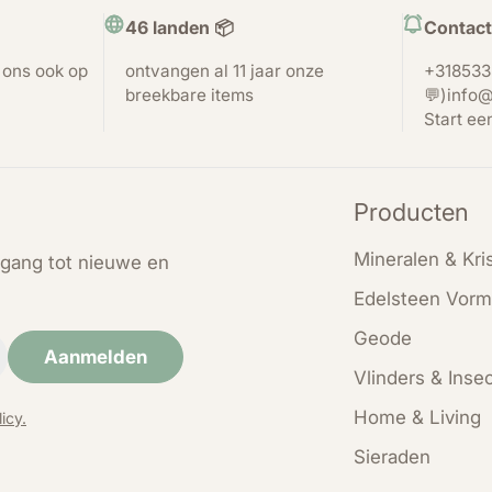
46 landen 📦
Contact
t ons ook op
ontvangen al 11 jaar onze
+318533
breekbare items
💬)info@
Start ee
Producten
Mineralen & Kris
oegang tot nieuwe en
Edelsteen Vorm
Geode
Aanmelden
Vlinders & Inse
Home & Living
icy.
Sieraden