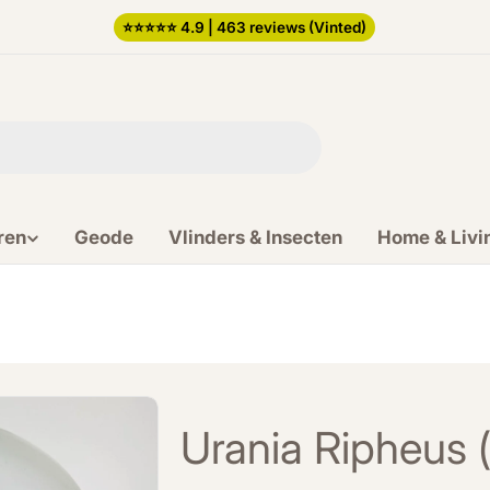
⭐️⭐️⭐️⭐️⭐️ 4.9 | 463 reviews (Vinted)
ren
Geode
Vlinders & Insecten
Home & Livi
Urania Ripheus (