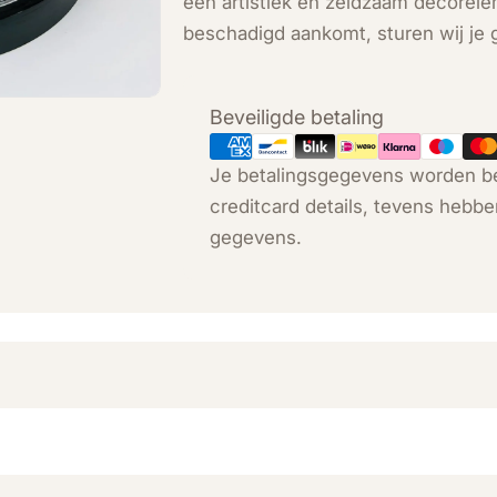
een artistiek en zeldzaam decorelem
beschadigd aankomt, sturen wij je 
Betaalmethoden
Beveiligde betaling
Je betalingsgegevens worden be
creditcard details, tevens hebbe
gegevens.