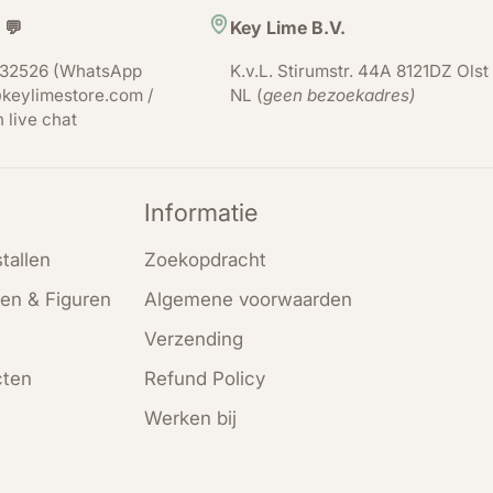
 💬
Key Lime B.V.
32526 (WhatsApp
K.v.L. Stirumstr. 44A 8121DZ Olst
keylimestore.com /
NL (
geen bezoekadres)
n live chat
Informatie
tallen
Zoekopdracht
en & Figuren
Algemene voorwaarden
Verzending
cten
Refund Policy
Werken bij