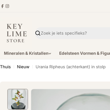
Ga
Facebook
Instagram
direct
naar
de
inhoud
Zoekopdracht
Mineralen & Kristallen
Edelsteen Vormen & Figu
Thuis
Nieuw
Urania Ripheus (achterkant) in stolp