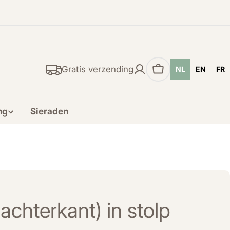
Gratis verzending
NL
EN
FR
Winkelwagen
ng
Sieraden
achterkant) in stolp