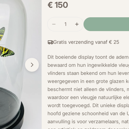
Normale
€ 150
prijs
Hoeveelheid
Verminder de hoeveelheid voor
Verhoog de hoeveelhe
Gratis verzending vanaf € 25
Dit boeiende display toont de ade
bewaard om hun ingewikkelde vleug
Open media 1 in modal
vlinders staan bekend om hun leve
weergegeven in een grote glazen ko
beschermt niet alleen de vlinders,
waardoor een vleugje natuurlijke e
wordt toegevoegd. Dit unieke displ
hoofd geziene schoonheid van de U
aanvulling is voor verzamelaars, na