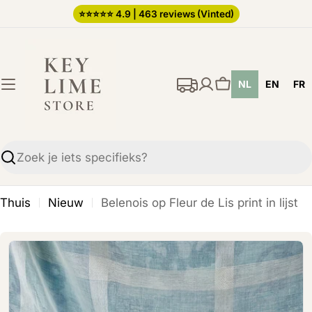
Ga
⭐️⭐️⭐️⭐️⭐️ 4.9 | 463 reviews (Vinted)
direct
naar
de
NL
EN
FR
inhoud
Winkelwagen
Zoekopdracht
Thuis
Nieuw
Belenois op Fleur de Lis print in lijst