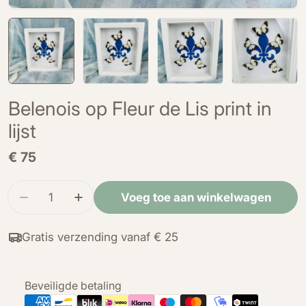
Belenois op Fleur de Lis print in
lijst
Normale
€ 75
prijs
Hoeveelheid
Voeg toe aan winkelwagen
Verminder de hoeveelheid voor Belenois op Fleur 
Verhoog de hoeveelheid voor Belenois op
Gratis verzending vanaf € 25
Betaalmethoden
Beveiligde betaling