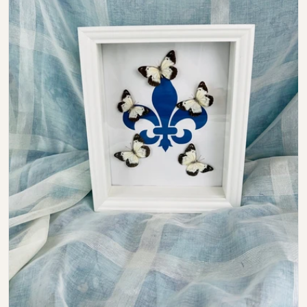
Open media 0 in modal