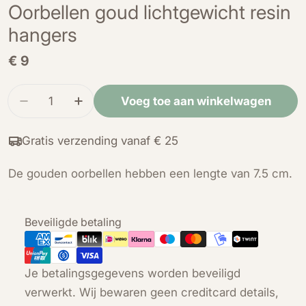
Oorbellen goud lichtgewicht resin
hangers
Normale
€ 9
prijs
Hoeveelheid
Voeg toe aan winkelwagen
Verminder de hoeveelheid voor Oorbellen goud 
Verhoog de hoeveelheid voor Oorbelle
Gratis verzending vanaf € 25
De gouden oorbellen hebben een lengte van 7.5 cm.
Betaalmethoden
Beveiligde betaling
Je betalingsgegevens worden beveiligd
verwerkt. Wij bewaren geen creditcard details,