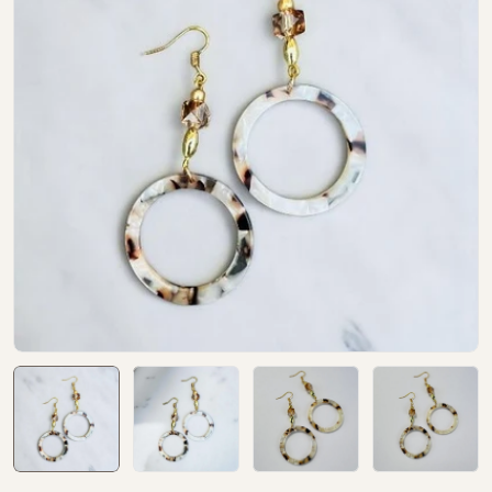
Open media 0 in modal