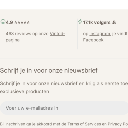
4.9 ⭐️⭐️⭐️⭐️⭐️
17.1k volgers 🫂
463 reviews op onze
Vinted-
op
Instagram
, je vind
pagina
Facebook
Schrijf je in voor onze nieuwsbrief
Schrijf je in voor onze nieuwsbrief en krijg als eerste t
exclusieve producten
E-
mail
Bij inschrijven ga je akkoord met de
Terms of Services
en
Privacy Pol