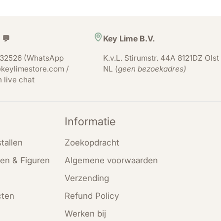
 💬
Key Lime B.V.
32526 (WhatsApp
K.v.L. Stirumstr. 44A 8121DZ Olst
keylimestore.com /
NL (
geen bezoekadres)
n live chat
Informatie
tallen
Zoekopdracht
en & Figuren
Algemene voorwaarden
Verzending
cten
Refund Policy
Werken bij