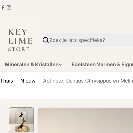
Ga
Facebook
Instagram
direct
naar
de
inhoud
Zoekopdracht
Mineralen & Kristallen
Edelsteen Vormen & Figu
Thuis
Nieuw
Actinote, Danaus Chrysippus en Melin