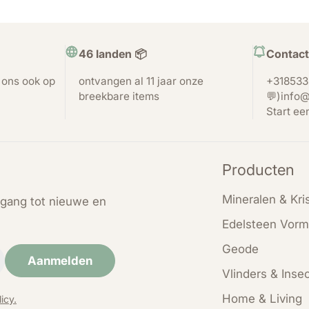
46 landen 📦
Contact
t ons ook op
ontvangen al 11 jaar onze
+318533
breekbare items
💬)info@
Start ee
Producten
Mineralen & Kris
oegang tot nieuwe en
Edelsteen Vorm
Geode
Aanmelden
Vlinders & Inse
Home & Living
icy.