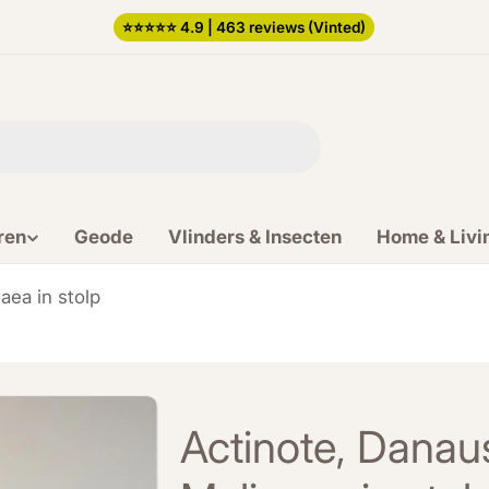
⭐️⭐️⭐️⭐️⭐️ 4.9 | 463 reviews (Vinted)
ren
Geode
Vlinders & Insecten
Home & Livi
aea in stolp
Actinote, Danau