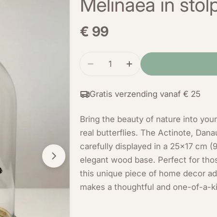
Melinaea in stol
Normale
€ 99
prijs
Hoeveelheid
Verminder de hoeveelheid voo
Verhoog de hoeveelh
Gratis verzending vanaf € 25
Open media 1 in modal
Bring the beauty of nature into you
real butterflies. The Actinote, Dan
carefully displayed in a 25x17 cm 
elegant wood base. Perfect for th
this unique piece of home decor add
makes a thoughtful and one-of-a-kin