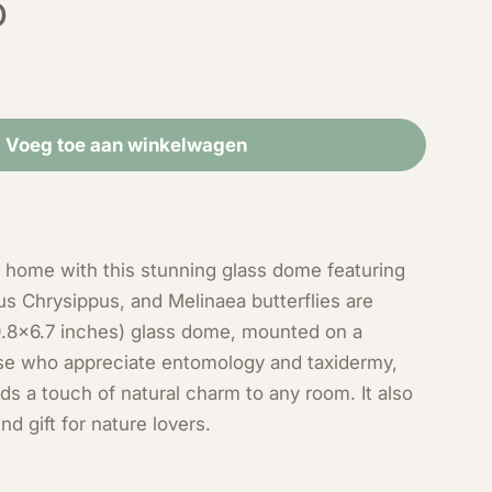
p
Voeg toe aan winkelwagen
r Actinote, Danaus Chrysippus en Melinaea in stolp
eid voor Actinote, Danaus Chrysippus en Melinaea i
r home with this stunning glass dome featuring
aus Chrysippus, and Melinaea butterflies are
(9.8x6.7 inches) glass dome, mounted on a
ose who appreciate entomology and taxidermy,
Open media 2 in modal
s a touch of natural charm to any room. It also
d gift for nature lovers.