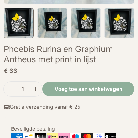
Phoebis Rurina en Graphium
Antheus met print in lijst
Normale
€ 66
prijs
Hoeveelheid
Voeg toe aan winkelwagen
Verminder de hoeveelheid voor Phoebis Rurina e
Verhoog de hoeveelheid voor Phoebis R
Gratis verzending vanaf € 25
Betaalmethoden
Beveiligde betaling