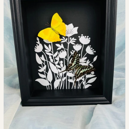
Open media 0 in modal