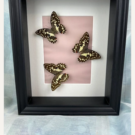
Open media 0 in modal