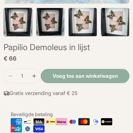
Papilio Demoleus in lijst
Normale
€ 66
prijs
Hoeveelheid
Voeg toe aan winkelwagen
Verminder de hoeveelheid voor Papilio Demoleus 
Verhoog de hoeveelheid voor Papilio D
Gratis verzending vanaf € 25
Betaalmethoden
Beveiligde betaling