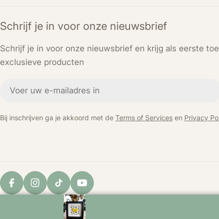
Schrijf je in voor onze nieuwsbrief
Schrijf je in voor onze nieuwsbrief en krijg als eerste t
exclusieve producten
E-
mail
Bij inschrijven ga je akkoord met de
Terms of Services
en
Privacy Pol
Facebook
Instagram
TikTok
YouTube
© 2026
KEY LIME STORE
. Powered by Shopify