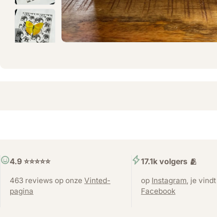
4.9 ⭐️⭐️⭐️⭐️⭐️
17.1k volgers 🫂
463 reviews op onze
Vinted-
op
Instagram
, je vind
pagina
Facebook