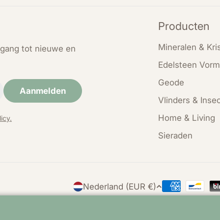
Producten
Mineralen & Kris
oegang tot nieuwe en
Edelsteen Vorm
Geode
Aanmelden
Vlinders & Inse
Home & Living
icy.
Sieraden
L
Nederland (EUR €)
Betaalmethod
a