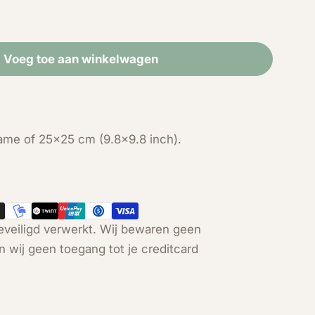
Voeg toe aan winkelwagen
Phoebis Philea op print in lijst
d voor Phoebis Philea op print in lijst
frame of 25x25 cm (9.8x9.8 inch).
Open media 2 in modal
veiligd verwerkt. Wij bewaren geen
n wij geen toegang tot je creditcard