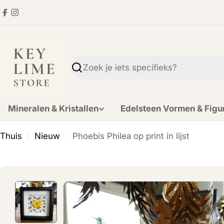
Ga
Facebook
Instagram
direct
naar
de
inhoud
Zoekopdracht
Mineralen & Kristallen
Edelsteen Vormen & Figu
Thuis
Nieuw
Phoebis Philea op print in lijst