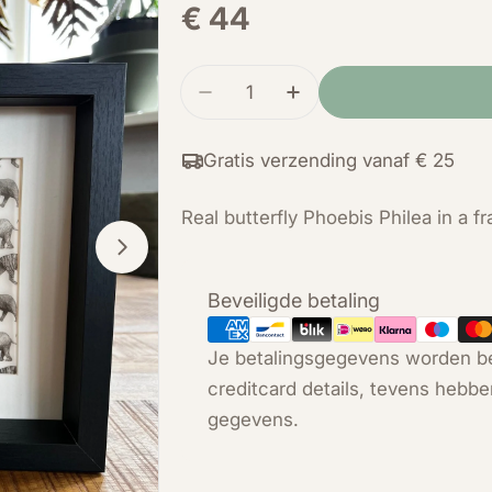
Normale
€ 44
prijs
Hoeveelheid
Verminder de hoeveelheid voor 
Verhoog de hoeveelhei
Gratis verzending vanaf € 25
Real butterfly Phoebis Philea in a 
Open media 1 in modal
Betaalmethoden
Beveiligde betaling
Je betalingsgegevens worden be
creditcard details, tevens hebbe
gegevens.