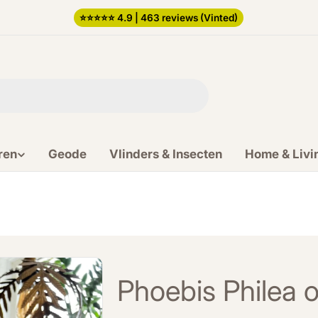
⭐️⭐️⭐️⭐️⭐️ 4.9 | 463 reviews (Vinted)
ren
Geode
Vlinders & Insecten
Home & Livi
Phoebis Philea op 