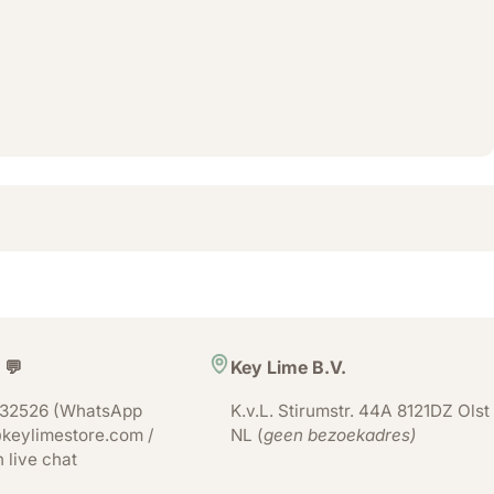
 💬
Key Lime B.V.
32526 (WhatsApp
K.v.L. Stirumstr. 44A 8121DZ Olst
keylimestore.com /
NL (
geen bezoekadres)
n live chat