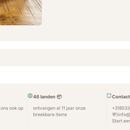
46 landen 📦
Contact
t ons ook op
ontvangen al 11 jaar onze
+318533
breekbare items
💬)info@
Start ee