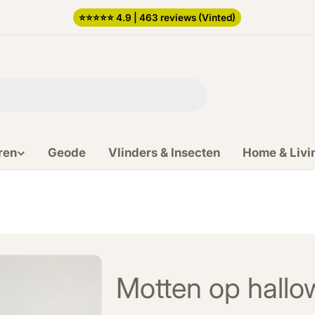
⭐️⭐️⭐️⭐️⭐️ 4.9 | 463 reviews (Vinted)
ren
Geode
Vlinders & Insecten
Home & Livi
Motten op hallowe