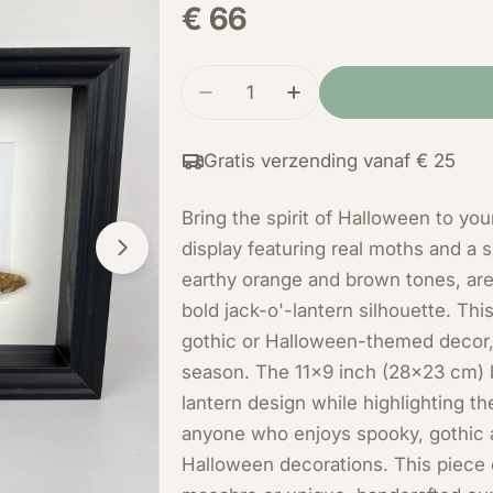
Normale
€ 66
prijs
Hoeveelheid
Verminder de hoeveelheid voor
Verhoog de hoeveelhe
Gratis verzending vanaf € 25
Bring the spirit of Halloween to yo
display featuring real moths and a
Open media 1 in modal
earthy orange and brown tones, are
bold jack-o'-lantern silhouette. Thi
gothic or Halloween-themed decor, 
season. The 11x9 inch (28x23 cm) 
lantern design while highlighting th
anyone who enjoys spooky, gothic ar
Halloween decorations. This piece c