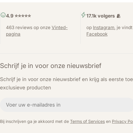
4.9 ⭐️⭐️⭐️⭐️⭐️
17.1k volgers 🫂
463 reviews op onze
Vinted-
op
Instagram
, je vind
pagina
Facebook
Schrijf je in voor onze nieuwsbrief
Schrijf je in voor onze nieuwsbrief en krijg als eerste t
exclusieve producten
E-
mail
Bij inschrijven ga je akkoord met de
Terms of Services
en
Privacy Pol