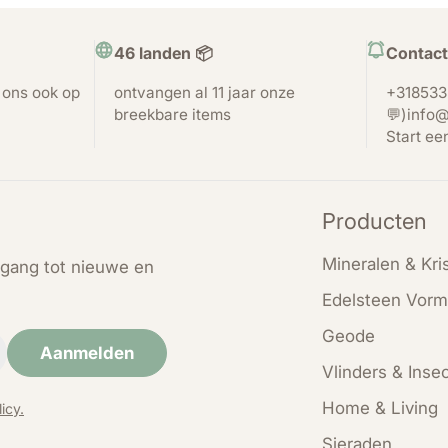
46 landen 📦
Contact
t ons ook op
ontvangen al 11 jaar onze
+318533
breekbare items
💬)info@
Start ee
Producten
Mineralen & Kris
oegang tot nieuwe en
Edelsteen Vorm
Geode
Aanmelden
Vlinders & Inse
Home & Living
icy.
Sieraden