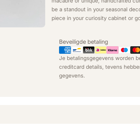
macabre or unique, handcrafted curi
be a standout in your seasonal deco
piece in your curiosity cabinet or
Betaalmethoden
Beveiligde betaling
Je betalingsgegevens worden be
creditcard details, tevens hebbe
gegevens.