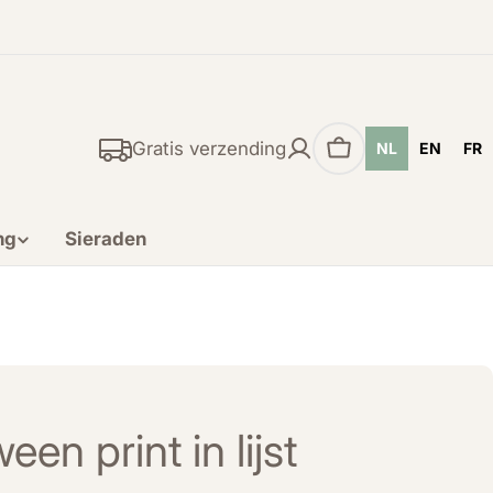
Gratis verzending
NL
EN
FR
Winkelwagen
ng
Sieraden
en print in lijst