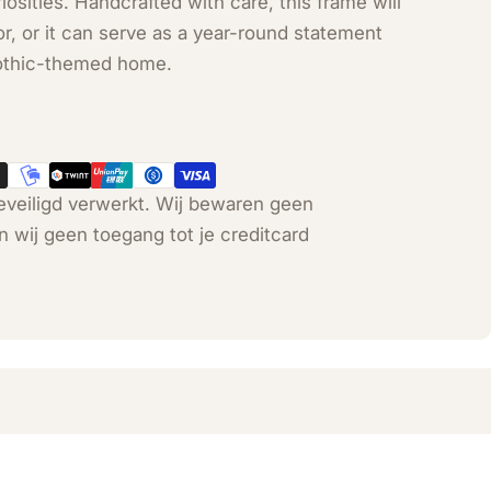
osities. Handcrafted with care, this frame will
r, or it can serve as a year-round statement
 gothic-themed home.
veiligd verwerkt. Wij bewaren geen
n wij geen toegang tot je creditcard