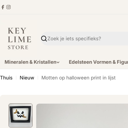
Ga
Facebook
Instagram
direct
naar
de
inhoud
Zoekopdracht
Mineralen & Kristallen
Edelsteen Vormen & Figu
Thuis
Nieuw
Motten op halloween print in lijst