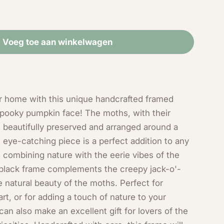
Voeg toe aan winkelwagen
 Motten op halloween print in lijst
id voor Motten op halloween print in lijst
ur home with this unique handcrafted framed
 spooky pumpkin face! The moths, with their
Open media 2 in modal
 beautifully preserved and arranged around a
s eye-catching piece is a perfect addition to any
combining nature with the eerie vibes of the
black frame complements the creepy jack-o'-
e natural beauty of the moths. Perfect for
t, or for adding a touch of nature to your
an also make an excellent gift for lovers of the