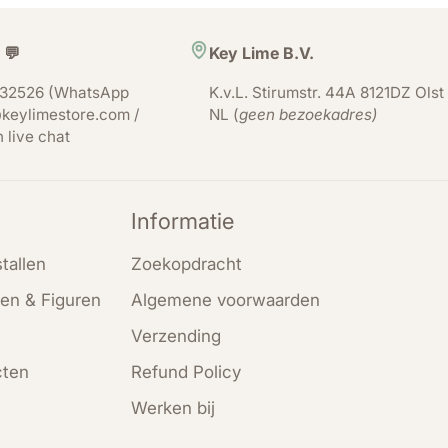
 💬
Key Lime B.V.
32526 (WhatsApp
K.v.L. Stirumstr. 44A 8121DZ Olst
keylimestore.com /
NL (
geen bezoekadres)
n live chat
Informatie
tallen
Zoekopdracht
en & Figuren
Algemene voorwaarden
Verzending
cten
Refund Policy
Werken bij