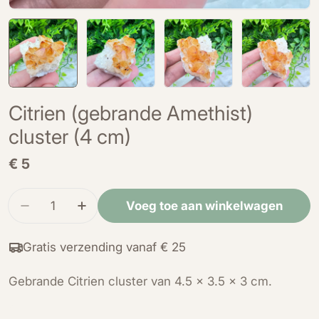
Citrien (gebrande Amethist)
cluster (4 cm)
Normale
€ 5
prijs
Hoeveelheid
Voeg toe aan winkelwagen
Verminder de hoeveelheid voor Citrien (gebrand
Verhoog de hoeveelheid voor Citrien (
Gratis verzending vanaf € 25
Gebrande Citrien cluster van 4.5 x 3.5 x 3 cm.