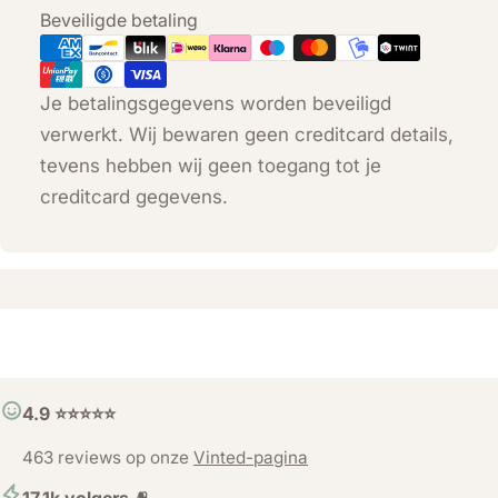
Betaalmethoden
Beveiligde betaling
Je betalingsgegevens worden beveiligd
verwerkt. Wij bewaren geen creditcard details,
tevens hebben wij geen toegang tot je
creditcard gegevens.
4.9 ⭐️⭐️⭐️⭐️⭐️
463 reviews op onze
Vinted-pagina