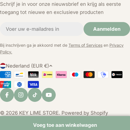
Schrijf je in voor onze nieuwsbrief en krijg als eerste
toegang tot nieuwe en exclusieve producten
E-
Aanmelden
mail
Bij inschrijven ga je akkoord met de
Terms of Services
en
Privacy
Policy.
L
Nederland (EUR €)
a
Betaalmethoden
n
d
/
Facebook
Instagram
TikTok
YouTube
r
e
© 2026
KEY LIME STORE
. Powered by Shopify
g
i
Voeg toe aan winkelwagen