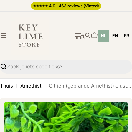
Ga
⭐️⭐️⭐️⭐️⭐️ 4.9 | 463 reviews (Vinted)
direct
naar
de
NL
EN
FR
inhoud
Winkelwagen
Zoekopdracht
Thuis
Amethist
Citrien (gebrande Amethist) cluster (4 cm)