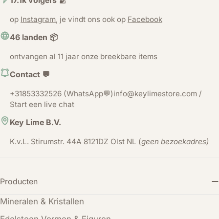
17.1k volgers 🫂
op
Instagram
, je vindt ons ook op
Facebook
46 landen 📦
ontvangen al 11 jaar onze breekbare items
Contact 💬
+31853332526 (WhatsApp💬)info@keylimestore.com /
Start een live chat
Key Lime B.V.
K.v.L. Stirumstr. 44A 8121DZ Olst NL (
geen bezoekadres)
Producten
Mineralen & Kristallen
Edelsteen Vormen & Figuren