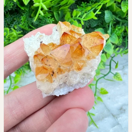
Open media 0 in modal