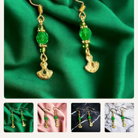
Open media 0 in modal