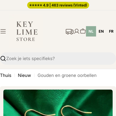
Ga
⭐️⭐️⭐️⭐️⭐️ 4.9 | 463 reviews (Vinted)
direct
naar
de
NL
EN
FR
inhoud
Winkelwagen
Zoekopdracht
Thuis
Nieuw
Gouden en groene oorbellen