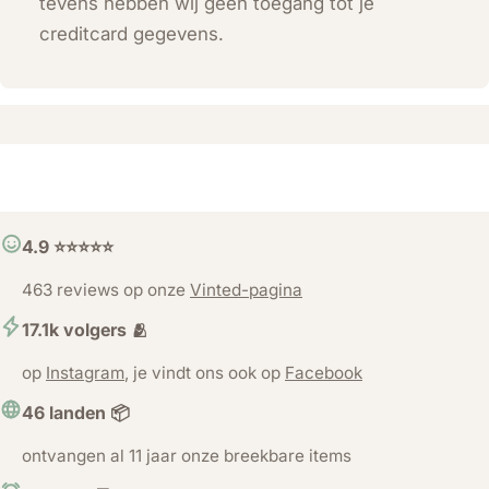
tevens hebben wij geen toegang tot je
creditcard gegevens.
4.9 ⭐️⭐️⭐️⭐️⭐️
463 reviews op onze
Vinted-pagina
17.1k volgers 🫂
op
Instagram
, je vindt ons ook op
Facebook
46 landen 📦
ontvangen al 11 jaar onze breekbare items