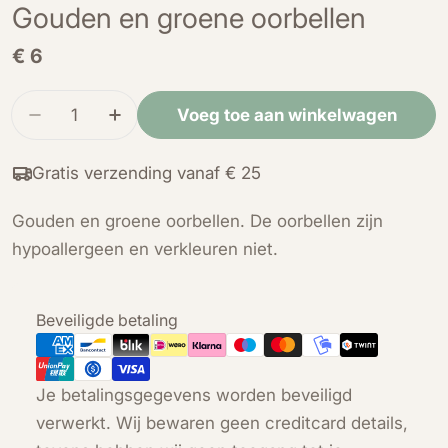
Gouden en groene oorbellen
Normale
€ 6
prijs
Hoeveelheid
Voeg toe aan winkelwagen
Verminder de hoeveelheid voor Gouden en groe
Verhoog de hoeveelheid voor Gouden 
Gratis verzending vanaf € 25
Gouden en groene oorbellen. De oorbellen zijn
hypoallergeen en verkleuren niet.
Betaalmethoden
Beveiligde betaling
Je betalingsgegevens worden beveiligd
verwerkt. Wij bewaren geen creditcard details,