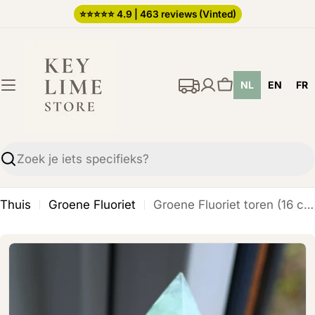
Ga
⭐️⭐️⭐️⭐️⭐️ 4.9 | 463 reviews (Vinted)
direct
naar
de
NL
EN
FR
inhoud
Winkelwagen
Zoekopdracht
Thuis
Groene Fluoriet
Groene Fluoriet toren (16 cm)