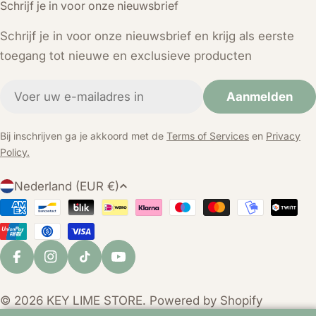
Schrijf je in voor onze nieuwsbrief
Schrijf je in voor onze nieuwsbrief en krijg als eerste
toegang tot nieuwe en exclusieve producten
E-
Aanmelden
mail
Bij inschrijven ga je akkoord met de
Terms of Services
en
Privacy
Policy.
L
Nederland (EUR €)
a
Betaalmethoden
n
d
/
Facebook
Instagram
TikTok
YouTube
r
e
© 2026
KEY LIME STORE
. Powered by Shopify
g