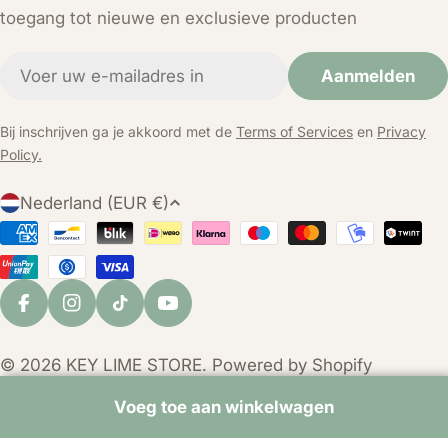
toegang tot nieuwe en exclusieve producten
E-
Aanmelden
mail
Bij inschrijven ga je akkoord met de
Terms of Services
en
Privacy
Policy.
L
Nederland (EUR €)
a
Betaalmethoden
n
d
/
Facebook
Instagram
TikTok
YouTube
r
e
© 2026
KEY LIME STORE
. Powered by Shopify
g
i
Voeg toe aan winkelwagen
o