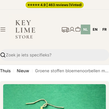
Ga
⭐️⭐️⭐️⭐️⭐️ 4.9 | 463 reviews (Vinted)
direct
naar
de
NL
EN
FR
inhoud
Winkelwagen
Zoekopdracht
Thuis
Nieuw
Groene stoffen bloemenoorbellen met groene kraaltjes en gouden hanger