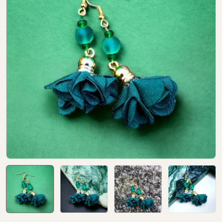
Open media 0 in modal