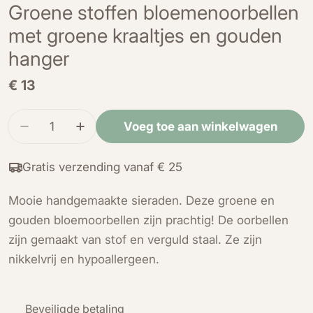
Groene stoffen bloemenoorbellen
met groene kraaltjes en gouden
hanger
Normale
€ 13
prijs
Hoeveelheid
Voeg toe aan winkelwagen
Verminder de hoeveelheid voor Groene stoffen
Verhoog de hoeveelheid voor Groene s
Gratis verzending vanaf € 25
Mooie handgemaakte sieraden. Deze groene en
gouden bloemoorbellen zijn prachtig! De oorbellen
zijn gemaakt van stof en verguld staal. Ze zijn
nikkelvrij en hypoallergeen.
Betaalmethoden
Beveiligde betaling