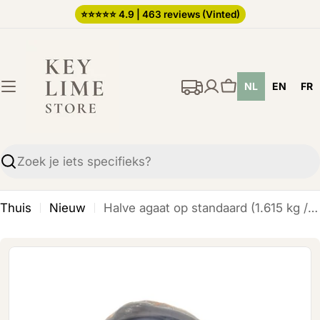
Ga
⭐️⭐️⭐️⭐️⭐️ 4.9 | 463 reviews (Vinted)
direct
naar
de
NL
EN
FR
inhoud
Winkelwagen
Zoekopdracht
Thuis
Nieuw
Halve agaat op standaard (1.615 kg / 23 cm)