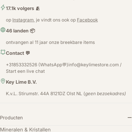
17.1k volgers 🫂
op
Instagram
, je vindt ons ook op
Facebook
46 landen 📦
ontvangen al 11 jaar onze breekbare items
Contact 💬
+31853332526 (WhatsApp💬)info@keylimestore.com /
Start een live chat
Key Lime B.V.
K.v.L. Stirumstr. 44A 8121DZ Olst NL (
geen bezoekadres)
Producten
Mineralen & Kristallen