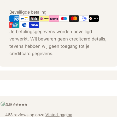
Betaalmethoden
Beveiligde betaling
Je betalingsgegevens worden beveiligd
verwerkt. Wij bewaren geen creditcard details,
tevens hebben wij geen toegang tot je
creditcard gegevens.
4.9 ⭐️⭐️⭐️⭐️⭐️
463 reviews op onze
Vinted-pagina