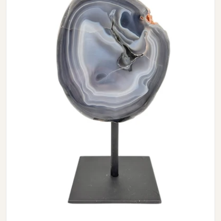
Open media 0 in modal