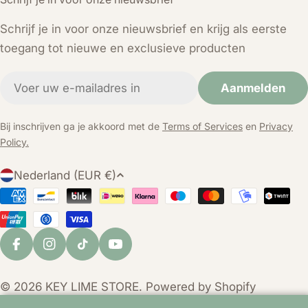
Schrijf je in voor onze nieuwsbrief en krijg als eerste
toegang tot nieuwe en exclusieve producten
E-
Aanmelden
mail
Bij inschrijven ga je akkoord met de
Terms of Services
en
Privacy
Policy.
L
Nederland (EUR €)
a
Betaalmethoden
n
d
/
Facebook
Instagram
TikTok
YouTube
r
e
© 2026
KEY LIME STORE
. Powered by Shopify
g