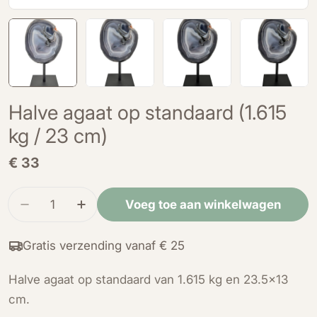
Halve agaat op standaard (1.615
kg / 23 cm)
Normale
€ 33
prijs
Hoeveelheid
Voeg toe aan winkelwagen
Verminder de hoeveelheid voor Halve agaat op s
Verhoog de hoeveelheid voor Halve aga
Gratis verzending vanaf € 25
Halve agaat op standaard van 1.615 kg en 23.5x13
cm.