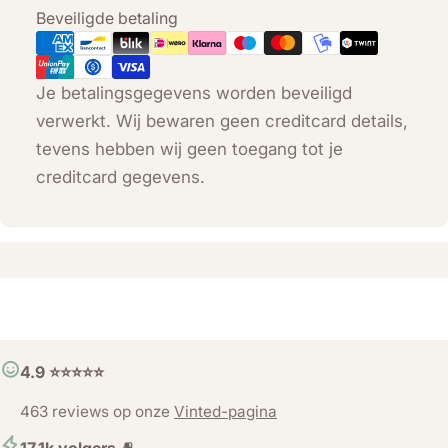
Betaalmethoden
Beveiligde betaling
Je betalingsgegevens worden beveiligd
verwerkt. Wij bewaren geen creditcard details,
tevens hebben wij geen toegang tot je
creditcard gegevens.
4.9 ⭐️⭐️⭐️⭐️⭐️
463 reviews op onze
Vinted-pagina