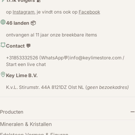
17.1k volgers 🫂
op
Instagram
, je vindt ons ook op
Facebook
46 landen 📦
ontvangen al 11 jaar onze breekbare items
Contact 💬
+31853332526 (WhatsApp💬)info@keylimestore.com /
Start een live chat
Key Lime B.V.
K.v.L. Stirumstr. 44A 8121DZ Olst NL (
geen bezoekadres)
Producten
Mineralen & Kristallen
Edelsteen Vormen & Figuren