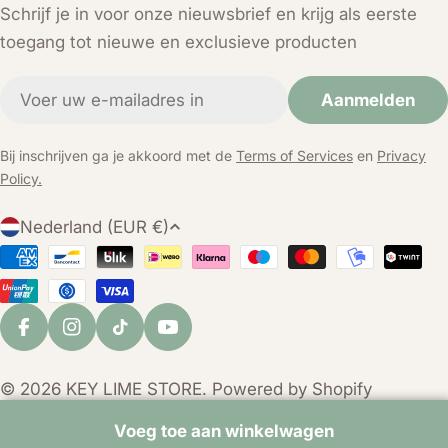
Schrijf je in voor onze nieuwsbrief en krijg als eerste
toegang tot nieuwe en exclusieve producten
E-
Aanmelden
mail
Bij inschrijven ga je akkoord met de
Terms of Services
en
Privacy
Policy.
L
Nederland (EUR €)
a
Betaalmethoden
n
d
/
Facebook
Instagram
TikTok
YouTube
r
e
© 2026
KEY LIME STORE
. Powered by Shopify
g
i
Voeg toe aan winkelwagen