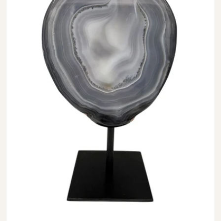
Open media 0 in modal