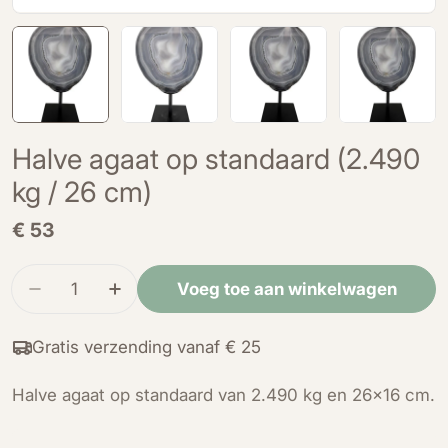
Halve agaat op standaard (2.490
kg / 26 cm)
Normale
€ 53
prijs
Hoeveelheid
Voeg toe aan winkelwagen
Verminder de hoeveelheid voor Halve agaat op 
Verhoog de hoeveelheid voor Halve ag
Gratis verzending vanaf € 25
Halve agaat op standaard van 2.490 kg en 26x16 cm.