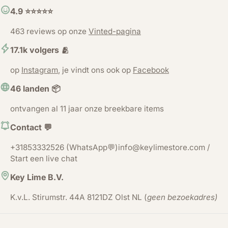
4.9 ⭐️⭐️⭐️⭐️⭐️
463 reviews op onze
Vinted-pagina
17.1k volgers 🫂
op
Instagram
, je vindt ons ook op
Facebook
46 landen 📦
ontvangen al 11 jaar onze breekbare items
Contact 💬
+31853332526 (WhatsApp💬)info@keylimestore.com /
Start een live chat
Key Lime B.V.
K.v.L. Stirumstr. 44A 8121DZ Olst NL (
geen bezoekadres)