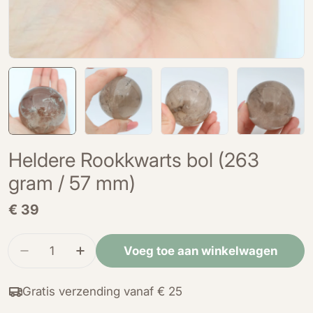
Heldere Rookkwarts bol (263
gram / 57 mm)
Normale
€ 39
prijs
Hoeveelheid
Voeg toe aan winkelwagen
Verminder de hoeveelheid voor Heldere Rookkw
Verhoog de hoeveelheid voor Heldere 
Gratis verzending vanaf € 25