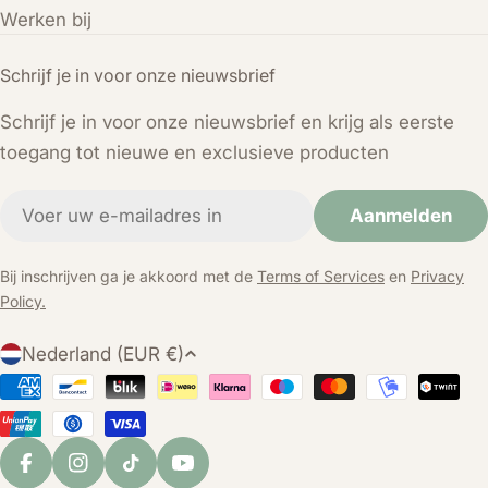
Werken bij
Schrijf je in voor onze nieuwsbrief
Schrijf je in voor onze nieuwsbrief en krijg als eerste
toegang tot nieuwe en exclusieve producten
E-
Aanmelden
mail
Bij inschrijven ga je akkoord met de
Terms of Services
en
Privacy
Policy.
L
Nederland (EUR €)
a
Betaalmethoden
n
d
/
Facebook
Instagram
TikTok
YouTube